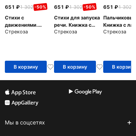
651
1 302
651
1 302
651
1 302
-50%
-50%
-
Стихи с
Стихи для запуска
Пальчиковые
движениями.
речи. Книжка с
Книжка с ла
Стрекоза
Стрекоза
Стрекоза
Книжка с лапками
лапками
В корзину
В корзину
В корзин
Мы в соцсетях