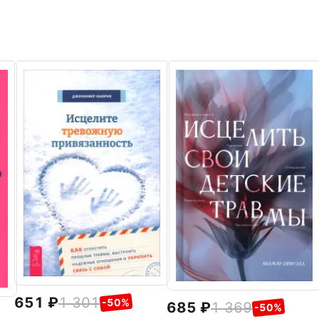
651
1 301
-50%
685
1 369
-50%