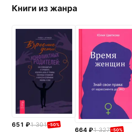
Книги из жанра
651
1 301
-50%
664
1 327
-50%