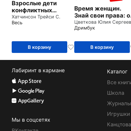
Взрослые дети
Время женщин.
конфликтных
Знай свои права: о
родителей. Как
Хатчинсон Трейси С.
харассмента до Э
Цветкова Юлия Сергее
Весь
освободиться от
Дримбук
прошлого, исцелить
боль от травмы
В корзину
В корзину
Лабиринт в кармане
Каталог
Все книг
Школа
Журнал
Игрушки
Мы в соцсетях
Канцтов
ВКонтакте