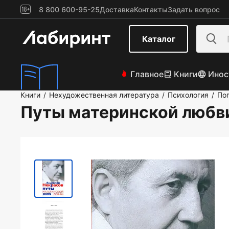
8 800 600-95-25
Доставка
Контакты
Задать вопрос
Каталог
Главное
Книги
Инос
Книги
Нехудожественная литература
Психология
По
/
/
/
Путы материнской любв