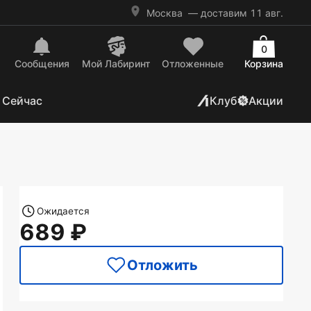
Москва
— доставим 11 авг.
0
Сообщения
Mой Лабиринт
Отложенные
Корзина
 Сейчас
Клуб
Акции
Ожидается
689
Отложить