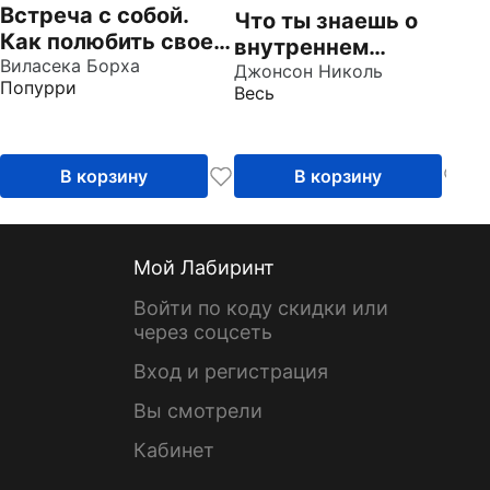
Встреча с собой.
Что ты знаешь о
Как полюбить свое
внутреннем
одиночество
Виласека Борха
ребенке? Исцеление
Джонсон Николь
Попурри
Весь
неразрешенных
детских травм и
возвращение
целостности
В корзину
В корзину
Мой Лабиринт
Войти по коду скидки или
через соцсеть
Вход и регистрация
Вы смотрели
Кабинет