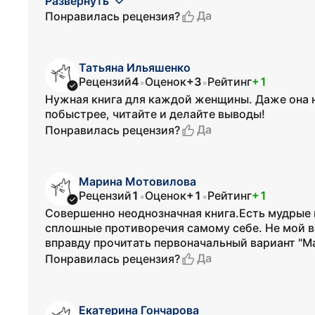
Развернуть
Да
Понравилась рецензия?
Татьяна Ильяшенко
Рецензий
4
Оценок
+3
Рейтинг
+1
•
•
Нужная книга для каждой женщины. Даже она н
побыстрее, читайте и делайте выводы!
Да
Понравилась рецензия?
Марина Мотовилова
Рецензий
1
Оценок
+1
Рейтинг
+1
•
•
Совершенно неоднозначная книга.Есть мудрые м
сплошные противоречия самому себе. Не мой в
вправду прочитать первоначальный вариант "М
Да
Понравилась рецензия?
Екатерина Гончарова