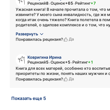
Рецензий
8
Оценок
+65
Рейтинг
+7
•
•
Ужасная книга! В начале прочитала о том, что м
извините? У моего сына инвалидность, где же 
когда итак очень тяжело? Книга полетела в по
родителей, о эдипове комплексе и о том, что н
Развернуть
Да
Понравилась рецензия?
Ковригина Ирина
Рецензий
5
Оценок
+5
Рейтинг
+1
•
•
Книга для всех матерей, особенно кто воспиты
приоритеты по жизни, понять наших мужчин и с
Да
Понравилась рецензия?
Показать еще 5