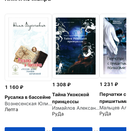
1 231
1 308
1 160
Перчатки с
Тайна Укокской
Русалка в бассейне
пришитыми
принцессы
Вознесенская Юлия Николаевна
Измайлов Александр
пальцами
Лепта
РуДа
РуДа