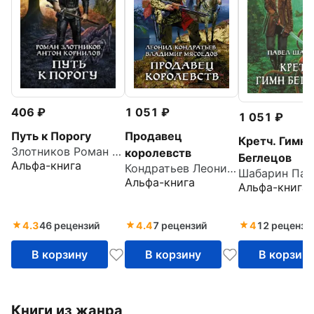
406
1 051
1 051
Путь к Порогу
Продавец
Кретч. Гимн
Злотников Роман Валерьевич
королевств
Беглецов
Альфа-книга
Кондратьев Леонид Владимирович
Альфа-книга
Альфа-книга
4.3
46 рецензий
4.4
7 рецензий
4
12 рецензи
В корзину
В корзину
В корзин
Книги из жанра