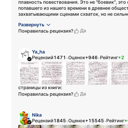
плавность повествования. Это не "боевик", это
попавшего из нашего времени в древнее общес
захватывающими сценами схваток, но не сильно.
Развернуть
Да
Понравилась рецензия?
Ya_ha
Рецензий
1471
Оценок
+946
Рейтинг
+2
•
•
страницы из книги:
Да
Понравилась рецензия?
Nika
Рецензий
1845
Оценок
+15545
Рейтинг
+
•
•