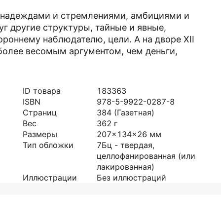
 надеждами и стремлениями, амбициями и
г другие структуры, тайные и явные,
роннему наблюдателю, цели. А на дворе XII
 более весомым аргументом, чем деньги,
ID товара
183363
ISBN
978-5-9922-0287-8
Страниц
384
(Газетная)
Вес
362
г
Размеры
207x134x26
мм
Тип обложки
7Бц - твердая,
целлофанированная (или
лакированная)
Иллюстрации
Без иллюстраций