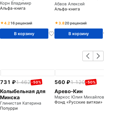
цвета
Корн Владимир
Абвов Алексей
Альфа-книга
Альфа-книга
4.2
16 рецензий
3.8
20 рецензий
В корзину
В корзину
731
1 462
560
1 120
7
-50%
-50%
Колыбельная для
Арево-Кин
М
Минска
Маркос Юлия Михайловна
с
Фонд «Русские витязи»
Глинистая Катерина
Го
Попурри
Д