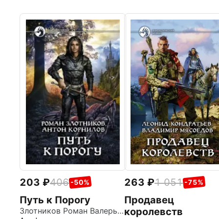
203
406
263
1 051
-50%
-75%
Путь к Порогу
Продавец
Злотников Роман Валерьевич
королевств