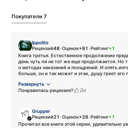
Покупатели 7
Ippolito
Рецензий
48
Оценок
+81
Рейтинг
+1
•
•
Книга третья. Естественное продолжение пре
день чуть ли не тот же еще продолжается. Но 
о методах наказаний и поощрений. И опять ин
больше, он и так может и этак, душу греет его п
Развернуть
Да
Понравилась рецензия?
Grupper
Рецензий
21
Оценок
+28
Рейтинг
+1
•
•
Прочитал все книги этой серии, удивительно у