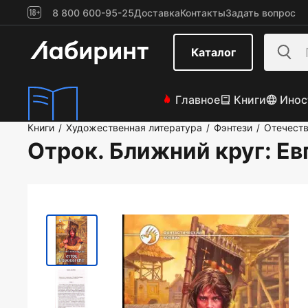
8 800 600-95-25
Доставка
Контакты
Задать вопрос
Каталог
Главное
Книги
Инос
Книги
Художественная литература
Фэнтези
Отечеств
/
/
/
Отрок. Ближний круг
: Е