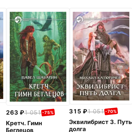
315
1 051
-70%
263
1 051
-75%
Эквилибрист 3. Путь
Кретч. Гимн
долга
Беглецов