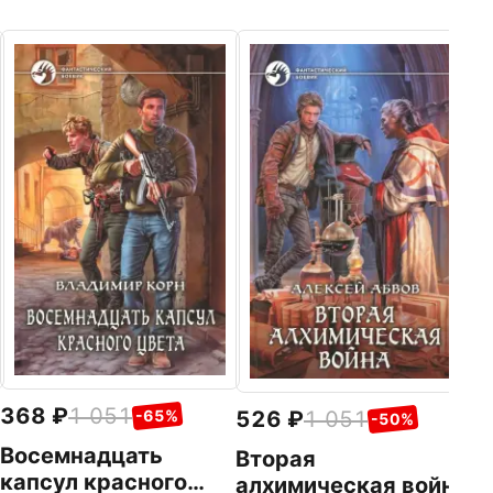
3
Ч
Др
Ал
368
1 051
526
1 051
-65%
-50%
Восемнадцать
Вторая
капсул красного
алхимическая война