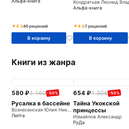
Альфа-книга
Альфа-книга
4.3
46 рецензий
4.4
7 рецензий
В корзину
В корзину
Книги из жанра
580
1 160
654
1 308
-50%
-50%
Русалка в бассейне
Тайна Укокской
Вознесенская Юлия Николаевна
принцессы
Лепта
Измайлов Александр
РуДа