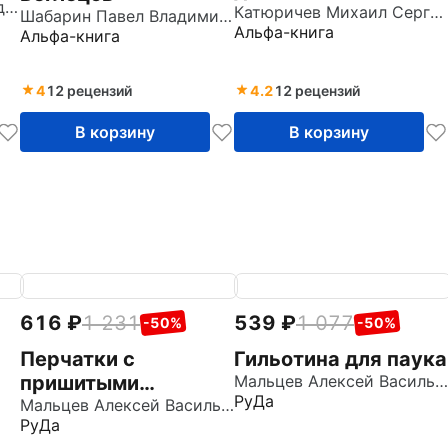
Кондратьев Леонид Владимирович
Катюричев Михаил Сергеевич
Шабарин Павел Владимирович
Альфа-книга
Альфа-книга
4
12 рецензий
4.2
12 рецензий
В корзину
В корзину
616
1 231
539
1 077
-50%
-50%
Перчатки с
Гильотина для паука
пришитыми
Мальцев Алексей Васильевич
РуДа
пальцами
Мальцев Алексей Васильевич
РуДа