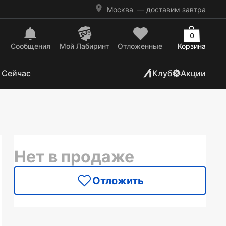
Москва
— доставим завтра
0
Сообщения
Mой Лабиринт
Отложенные
Корзина
 Сейчас
Клуб
Акции
Нет в продаже
Отложить