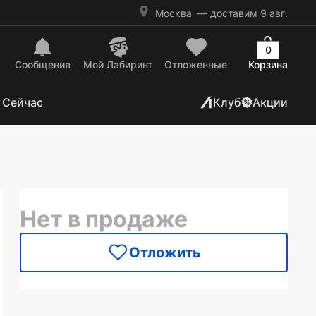
Москва
— доставим 9 авг.
0
Сообщения
Mой Лабиринт
Отложенные
Корзина
 Сейчас
Клуб
Акции
Нет в продаже
Отложить