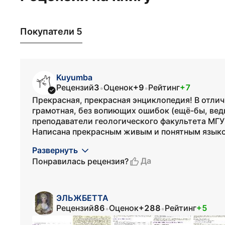
Покупатели 5
Kuyumba
Рецензий
3
Оценок
+9
Рейтинг
+7
•
•
Прекрасная, прекрасная энциклопедия! В отли
грамотная, без вопиющих ошибок (ещё-бы, ведь
преподаватели геологического факультета МГУ
Написана прекрасным живым и понятным языком
Развернуть
Да
Понравилась рецензия?
ЭЛЬЖБЕТТА
Рецензий
86
Оценок
+288
Рейтинг
+5
•
•