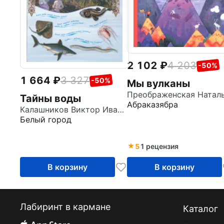
2 102
4 203
-50%
1 664
3 327
-50%
Мы вулканы
Тайны воды
Абраказябра
Калашников Виктор Иванович
Белый город
5
1 рецензия
В корзину
В корзину
Лабиринт в кармане
Каталог