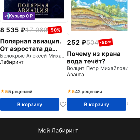
Курьер 0 ₽
8 535
17 069
-50%
Полярная авиация.
252
504
-50%
От аэростата да
Почему из крана
экраноплана
Белокрыс Алексей Михайлович
вода течёт?
Лабиринт
Волцит Петр Михайлович
Аванта
5
5 рецензий
5
42 рецензии
В корзину
В корзину
Мой Лабиринт