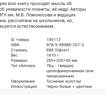
ерез всю книгу проходит мысль об
 об уязвимости планеты, её недр. Авторы
МГУ им. М.В. Ломоносова и ведущих
а, рассчитана на школьников, но,
ресуется естествознанием.
ID товара
195113
ISBN
978-5-98986-257-3
Страниц
688
(Офсет)
Вес
1610
г
Размеры
265x205x40
мм
Тип обложки
7Бц - твердая,
целлофанированная (или
лакированная)
Оформление
Тиснение золотом
Иллюстрации
Черно-белые + цветные