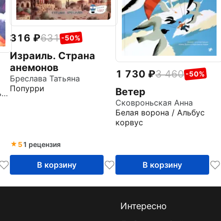
316
631
-50%
Израиль. Страна
анемонов
1 730
3 460
-50%
Бреслава Татьяна
Попурри
Ветер
Преображенская Наталья Викторовна
Сковроньская Анна
Белая ворона / Альбус
корвус
5
1 рецензия
В корзину
В корзину
Интересно