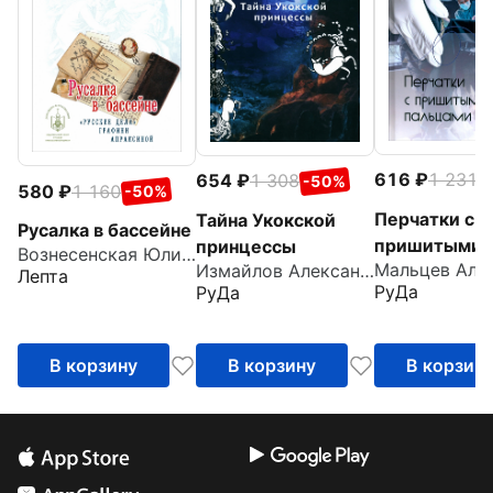
616
1 231
654
1 308
-
-50%
580
1 160
-50%
Перчатки с
Тайна Укокской
Русалка в бассейне
пришитыми
принцессы
Вознесенская Юлия Николаевна
Измайлов Александр
пальцами
Лепта
РуДа
РуДа
В корзину
В корзину
В корзин