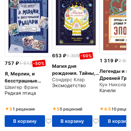
653
1 305
-50%
1 319
2 93
757
1 513
-50%
Магия дня
Легенды и 
рождения. Тайны,
Я, Мерлин, и
Древней Гре
Сондерс Клэр
символы,
бесстрашные
Эпос
Эксмодетство
Швигер Франк
талисманы
рыцари. Из первых
Качели
Редкая птица
рук от легендарных
рассказчиков
5
1 рецензия
5
5 рецензий
4.5
10 рецен
В корзину
В корзину
В корзин