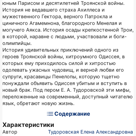
юным Парисом и десятилетней Троянской войны.
История не ведавшего страха Ахиллеса и
мужественного Гектора, верного Патрокла и
циничного Агамемнона, благородного Менелая и
могучего Аякса. История осады крепкостенной Трои,
в которой, наравне с людьми, участвовали и боги-
олимпийцы.
История удивительных приключений одного из
героев Троянской войны, хитроумного Одиссея, в
которых ему приходилось силой и хитростью
одолевать ужасных чудовищ, и верной любви его
супруги, красавицы Пенелопы, которую тщетно
понуждали объявить Одиссея убитым и вступить в
новый брак. Под пером Е. А. Тудоровской эти мифы,
переложенные на современный, доступный читателю
язык, обретают новую жизнь.
Содержание
Характеристики
Автор
Тудоровская Елена Александровна