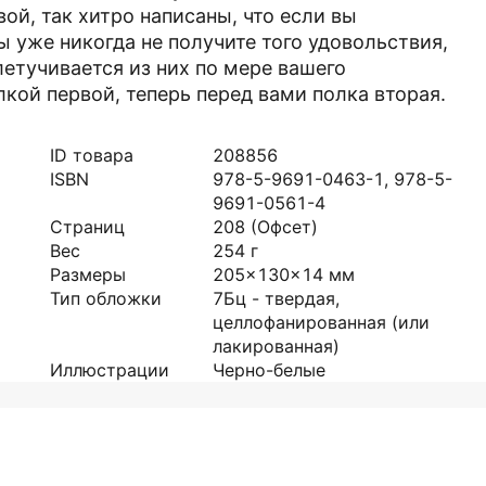
ой, так хитро написаны, что если вы
ы уже никогда не получите того удовольствия,
летучивается из них по мере вашего
лкой первой, теперь перед вами полка вторая.
ID товара
208856
ISBN
978-5-9691-0463-1, 978-5-
9691-0561-4
Страниц
208
(Офсет)
Вес
254
г
Размеры
205x130x14
мм
Тип обложки
7Бц - твердая,
целлофанированная (или
лакированная)
Иллюстрации
Черно-белые