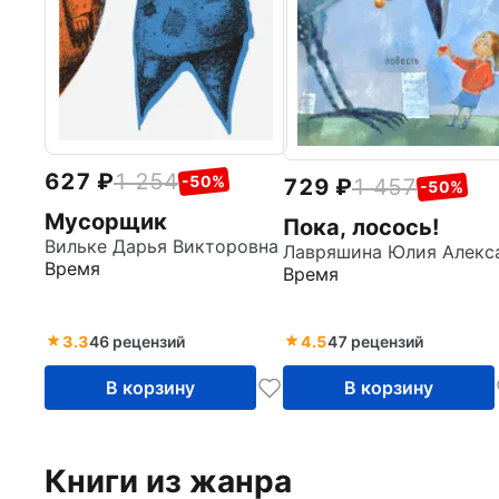
627
1 254
-50%
729
1 457
-50%
Мусорщик
Пока, лосось!
Вильке Дарья Викторовна
Время
Время
3.3
46 рецензий
4.5
47 рецензий
В корзину
В корзину
Книги из жанра