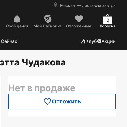
Москва
— доставим завтра
0
Сообщения
Mой Лабиринт
Отложенные
Корзина
 Сейчас
Клуб
Акции
иэтта Чудакова
Нет в продаже
Отложить