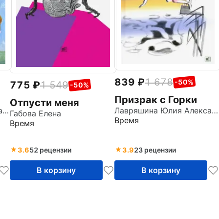
839
1 678
-50%
775
1 549
-50%
Призрак с Горки
Отпусти меня
Лавряшина Юлия Александровна
Лавряшина Юлия Александровна
Габова Елена
Время
Время
3.6
52 рецензии
3.9
23 рецензии
В корзину
В корзину