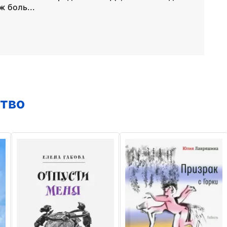
ж боль...
ство