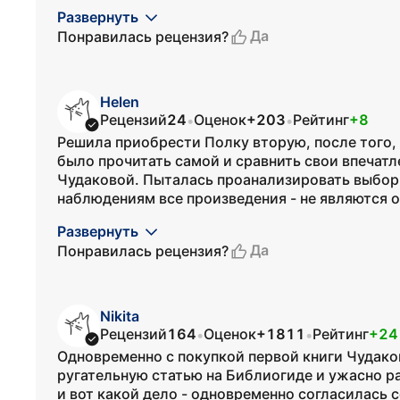
Развернуть
Да
Понравилась рецензия?
Helen
Рецензий
24
Оценок
+203
Рейтинг
+8
•
•
Решила приобрести Полку вторую, после того, 
было прочитать самой и сравнить свои впечат
Чудаковой. Пыталась проанализировать выбор
наблюдениям все произведения - не являются о
Развернуть
Да
Понравилась рецензия?
Nikita
Рецензий
164
Оценок
+1811
Рейтинг
+24
•
•
Одновременно с покупкой первой книги Чудаково
ругательную статью на Библиогиде и ужасно ра
и вот какой дело - одновременно согласилась с