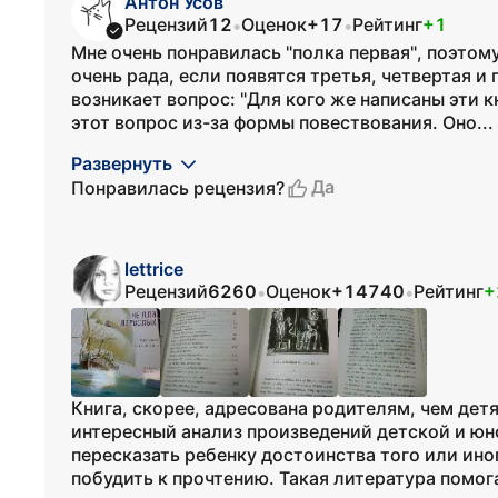
Антон Усов
Рецензий
12
Оценок
+17
Рейтинг
+1
•
•
Мне очень понравилась "полка первая", поэтом
очень рада, если появятся третья, четвертая 
возникает вопрос: "Для кого же написаны эти к
этот вопрос из-за формы повествования. Оно...
Развернуть
Да
Понравилась рецензия?
lettrice
Рецензий
6260
Оценок
+14740
Рейтинг
+
•
•
Книга, скорее, адресована родителям, чем де
интересный анализ произведений детской и ю
пересказать ребенку достоинства того или ино
побудить к прочтению. Такая литература помога