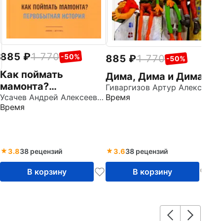
885
1 770
-50%
885
1 770
-50%
Как поймать
Дима, Дима и Дима
мамонта?
Гиваргизов Артур Александрович
Первобытная
Усачев Андрей Алексеевич
Время
Время
история
3.8
38 рецензий
3.6
38 рецензий
В корзину
В корзину