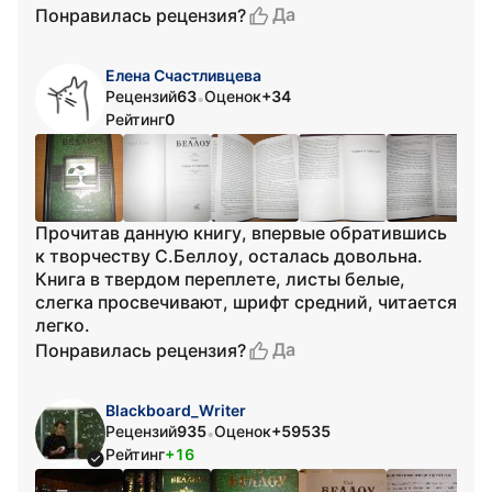
Да
Понравилась рецензия?
Елена Счастливцева
Рецензий
63
Оценок
+34
•
Рейтинг
0
Прочитав данную книгу, впервые обратившись
к творчеству С.Беллоу, осталась довольна.
Книга в твердом переплете, листы белые,
слегка просвечивают, шрифт средний, читается
легко.
Да
Понравилась рецензия?
Blackboard_Writer
Рецензий
935
Оценок
+59535
•
Рейтинг
+16