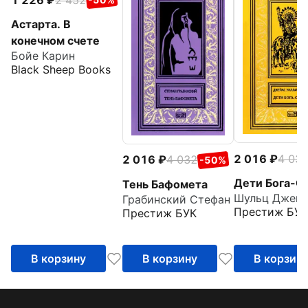
Астарта. В
конечном счете
Бойе Карин
Black Sheep Books
2 016
4 03
2 016
4 032
-50%
Дети Бога-С
Тень Бафомета
Грабинский Стефан
Престиж БУК
Престиж БУК
В корзину
В корзину
В корзин