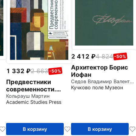
2 412
4 824
-50%
Архитектор Борис
1 332
2 663
-50%
Иофан
Предвестники
Седов Владимир Валентинович
Кучково поле Музеон
современности.
Восточно-
Кольрауш Мартин
Academic Studies Press
Центральная Европа
и подъем
архитекторов-
модернистов 1910-
В корзину
В корзину
1950