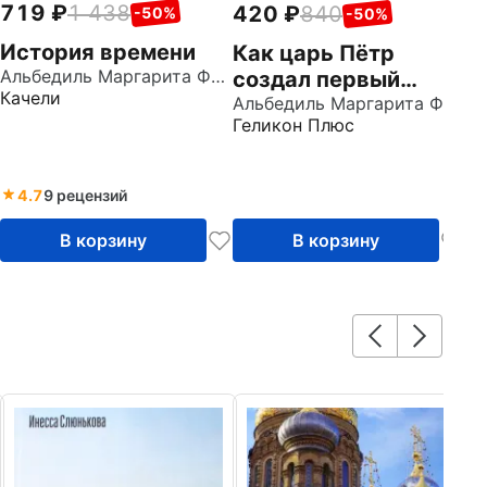
719
1 438
420
840
-50%
-50%
История времени
Как царь Пётр
Альбедиль Маргарита Федоровна
создал первый
Качели
музей
Альбедиль Маргарита Федоровна
Геликон Плюс
4.7
9 рецензий
В корзину
В корзину
6
М