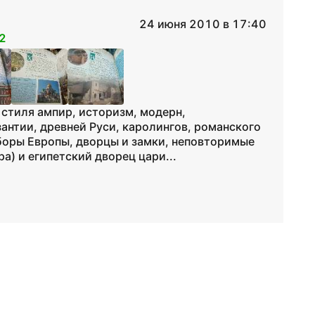
24 июня 2010 в 17:40
2
стиля ампир, историзм, модерн,
антии, древней Руси, каролингов, романского
оборы Европы, дворцы и замки, неповторимые
а) и египетский дворец цари...