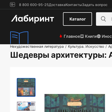
8 800 600-95-25
Доставка
Контакты
Задать вопрос
Каталог
Главное
Книги
Инос
Нехудожественная литература
Культура. Искусство
А
/
/
Шедевры архитектуры
: