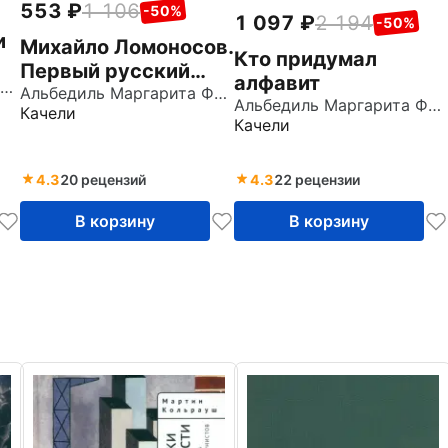
553
1 106
-50%
1 097
2 194
-50%
и
Михайло Ломоносов.
Кто придумал
Первый русский
алфавит
Альбедиль Маргарита Федоровна
ученый
Альбедиль Маргарита Федоровна
Альбедиль Маргарита Федоровна
Качели
Качели
4.3
20 рецензий
4.3
22 рецензии
В корзину
В корзину