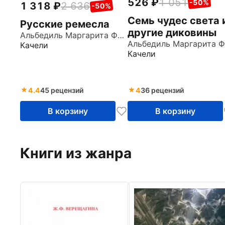
526
1 051
-50%
1 318
2 636
-50%
Семь чудес света 
Русские ремесла
другие диковины
Альбедиль Маргарита Федоровна
Качели
Качели
4.4
45 рецензий
4
36 рецензий
В корзину
В корзину
Книги из жанра