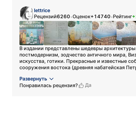
lettrice
Рецензий
6260
Оценок
+14740
Рейтинг
+
•
•
В издании представлены шедевры архитектуры 
постмодернизм, зодчество античного мира, Виз
искусства, готики. Прекрасные и известные с
сооружения востока (древняя набатейская Петр
Развернуть
Да
Понравилась рецензия?