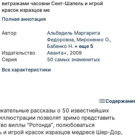
витражами часовни Сент-Шапель и игрой
красок изразцов ме
Полная аннотация
Автор
Альбедиль Маргарита
Федоровна
,
Мироненко О.
,
Бабенко Н.
+ еще 5
Издательство
Аванта+
,
2009
Серия
50 самых знаменитых
Все характеристики
Содержани
лекательные рассказы о 50 известнейших
иллюстрации позволят зримо представить
во виллы "Ротонда", полюбоваться
 и игрой красок изразцов медресе Шер-Дор,