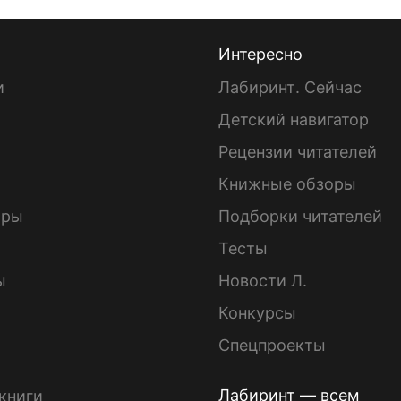
Интересно
и
Лабиринт. Сейчас
Детский навигатор
ы
Рецензии читателей
Книжные обзоры
ары
Подборки читателей
Тесты
ы
Новости Л.
Конкурсы
Спецпроекты
Лабиринт — всем
книги