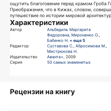
ощутить благоговение перед храмом Гроба 
Преображения, что в Кижах, словом, соверш
путешествие по истории мировой архитекту
Характеристики
Автор
Альбедиль Маргарита
Федоровна
,
Мироненко О.
,
Бабенко Н.
+ еще 5
Редактор
Суставова С.
,
Абросимова М.
,
Мистрюкова Н.
Издательство
Аванта+
,
2009
Серия
50 самых знаменитых
Рецензии на книгу