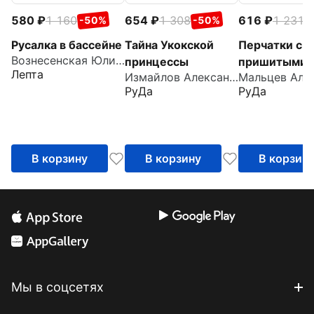
580
1 160
654
1 308
616
1 231
-50%
-50%
-
Русалка в бассейне
Тайна Укокской
Перчатки с
Вознесенская Юлия Николаевна
принцессы
пришитыми
Лепта
Измайлов Александр
пальцами
РуДа
РуДа
В корзину
В корзину
В корзин
Мы в соцсетях