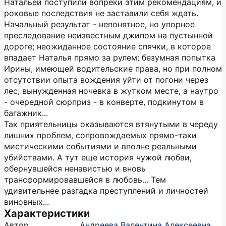
Натальей поступили вопреки этим рекомендациям, и
роковые последствия не заставили себя ждать.
Начальный результат - непонятное, но упорное
преследование неизвестным джипом на пустынной
дороге; неожиданное состояние спячки, в которое
впадает Наталья прямо за рулем; безумная попытка
Ирины, имеющей водительские права, но при полном
отсутствии опыта вождения уйти от погони через
лес; вынужденная ночевка в жутком месте, а наутро
- очередной сюрприз - в конверте, подкинутом в
багажник...
Так приятельницы оказываются втянутыми в череду
лишних проблем, сопровождаемых прямо-таки
мистическими событиями и вполне реальными
убийствами. А тут еще история чужой любви,
обернувшейся ненавистью и вновь
трансформировавшейся в любовь... Тем
удивительнее разгадка преступлений и личностей
виновных...
Характеристики
Автор
Андреева Валентина Алексеевна