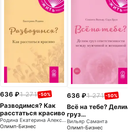
1
М
и
н
Ве
в
о
636
1 271
-50%
636
1 271
-50%
Разводимся? Как
Всё на тебе? Делим
расстаться красиво
груз
Родина Екатерина Алексеевна
ответственности
Вильяр Саманта
Олимп-Бизнес
Олимп-Бизнес
между мужчиной и
женщиной