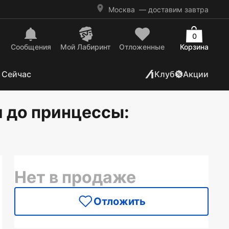
Москва
— доставим завтра
0
Сообщения
Mой Лабиринт
Отложенные
Корзина
 Сейчас
Клуб
Акции
и до принцессы
:
Нет в продаже
Отложить