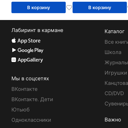
В корзину
В корзину
Лабиринт в кармане
Каталог
Все книг
Школа
Журнал
Игрушки
Мы в соцсетях
Канцтов
ВКонтакте
CD/DVD
ВКонтакте. Дети
Сувенир
Ютьюб
Важно
Одноклассники