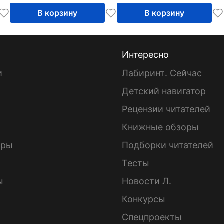
В корзину
В корзину
Интересно
и
Лабиринт. Сейчас
Детский навигатор
ы
Рецензии читателей
Книжные обзоры
ары
Подборки читателей
Тесты
ы
Новости Л.
Конкурсы
Спецпроекты