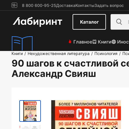
8 800 600-95-25
Доставка
Контакты
Задать вопрос
Каталог
Главное
Книги
Инос
Книги
Нехудожественная литература
Психология
Пс
/
/
/
90 шагов к счастливой 
Александр Свияш