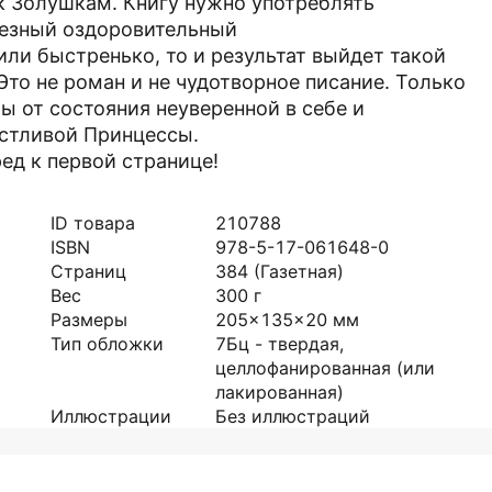
 к Золушкам. Книгу нужно употреблять
рьезный оздоровительный
или быстренько, то и результат выйдет такой
Это не роман и не чудотворное писание. Только
ы от состояния неуверенной в себе и
астливой Принцессы.
ед к первой странице!
ID товара
210788
ISBN
978-5-17-061648-0
Страниц
384
(Газетная)
Вес
300
г
Размеры
205x135x20
мм
Тип обложки
7Бц - твердая,
целлофанированная (или
лакированная)
Иллюстрации
Без иллюстраций