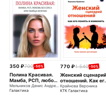
350
700
770
1 540
-50%
-50%
Полина Красивая.
Женский сценари
Мамба, РСП, любовь
отношений. Как ег
без секса, или
Мельников Денис Андреевич
понять и изменить.
Крайнова Вероника
Галактика
КТК Галактика
Убийца мужчин
Книга-тренинг для
женщин