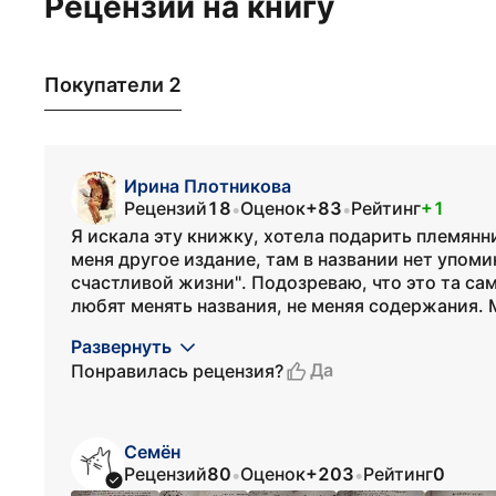
Рецензии на книгу
Покупатели 2
Ирина Плотникова
Рецензий
18
Оценок
+83
Рейтинг
+1
•
•
Я искала эту книжку, хотела подарить племянн
меня другое издание, там в названии нет упоми
счастливой жизни". Подозреваю, что это та са
любят менять названия, не меняя содержания. М
Развернуть
Да
Понравилась рецензия?
Семён
Рецензий
80
Оценок
+203
Рейтинг
0
•
•