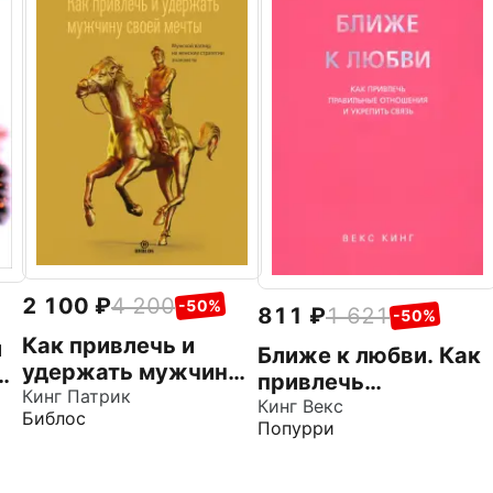
2 100
4 200
-50%
811
1 621
-50%
Как привлечь и
й
Ближе к любви. Как
удержать мужчину
о
привлечь
своей мечты.
Кинг Патрик
правильные
Кинг Векс
Библос
Мужской взгляд на
Попурри
отношения и
женские стратегии
укрепить связь
знакомств