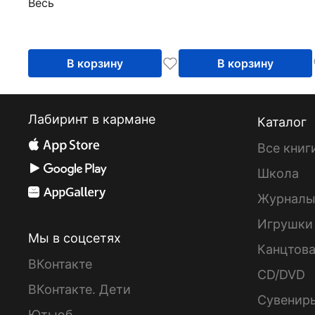
Весь
В корзину
В корзину
Лабиринт в кармане
Каталог
Все книг
Школа
Журнал
Игрушки
Мы в соцсетях
Канцтов
ВКонтакте
CD/DVD
ВКонтакте. Дети
Сувенир
Ютьюб