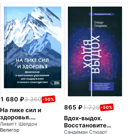
1
М
о
г
Фи
Ве
1 680
3 360
-50%
865
1 729
-50%
На пике сил и
здоровья.
Вдох-выдох.
Физические и
Ливитт Шелдон
Восстановите
Велигор
ментальные
здоровье,
Сандеман Стюарт