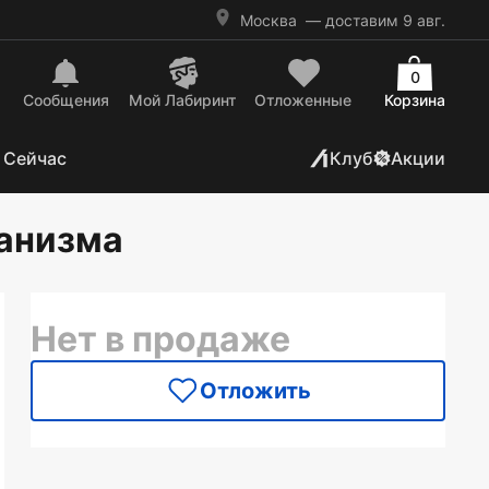
Москва
— доставим 9 авг.
0
Сообщения
Mой Лабиринт
Отложенные
Корзина
 Сейчас
Клуб
Акции
ганизма
Нет в продаже
Отложить