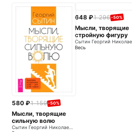
648
1 296
-50%
Мысли, творящие
стройную фигуру
Весь
580
1 159
-50%
Мысли, творящие
сильную волю
Сытин Георгий Николаевич