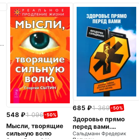
Сытин Георгий Николаевич
685
1 369
-50%
548
1 096
-50%
Здоровье прямо
Мысли, творящие
перед вами.
сильную волю
Древние тайны,
Сальдманн Фредерик