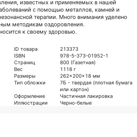
вления, известных и применяемых в нашей
 заболеваний с помощью металлов, камней и
резонансной терапии. Много внимания уделено
чным методикам оздоровления.
носится к своему здоровью.
ID товара
213373
ISBN
978-5-373-01952-1
Страниц
800
(Газетная)
Вес
1118
г
Размеры
262x200x18
мм
Тип обложки
7Б - твердая (плотная бумага
или картон)
Оформление
Частичная лакировка
Иллюстрации
Черно-белые