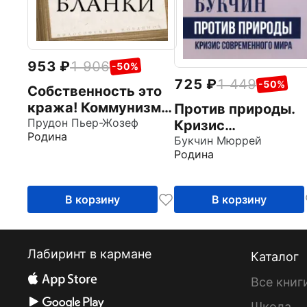
953
1 906
-50%
725
1 449
-50%
Собственность это
кража! Коммунизм
Против природы.
или ассоциация
Прудон Пьер-Жозеф
Кризис
Родина
производителей?
современного мир
Букчин Мюррей
Родина
В корзину
В корзину
Лабиринт в кармане
Каталог
Все книг
Школа