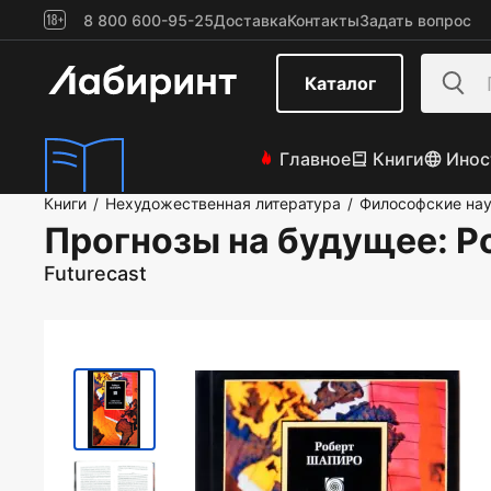
8 800 600-95-25
Доставка
Контакты
Задать вопрос
Каталог
Главное
Книги
Инос
Книги
Нехудожественная литература
Философские нау
/
/
Прогнозы на будущее
: 
Futurecast