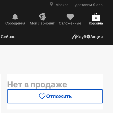
Москва
— доставим 9 авг.
0
Сообщения
Mой Лабиринт
Отложенные
Корзина
 Сейчас
Клуб
Акции
Нет в продаже
Отложить