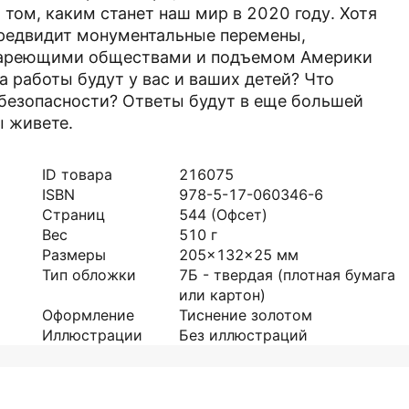
том, каким станет наш мир в 2020 году. Хотя
 предвидит монументальные перемены,
стареющими обществами и подъемом Америки
 работы будут у вас и ваших детей? Что
 безопасности? Ответы будут в еще большей
ы живете.
ID товара
216075
ISBN
978-5-17-060346-6
Страниц
544
(Офсет)
Вес
510
г
Размеры
205x132x25
мм
Тип обложки
7Б - твердая (плотная бумага
или картон)
Оформление
Тиснение золотом
Иллюстрации
Без иллюстраций