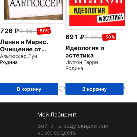
726
1 451
-50%
691
1 382
-50%
Ленин и Маркс.
Идеология и
Очищение от
эстетика
гуманизма
Альтюссер Луи
Родина
Иглтон Терри
Родина
В корзину
В корзину
Мой Лабиринт
Войти по коду скидки или
через соцсеть