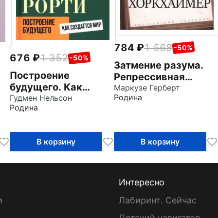
784
1 568
-50%
676
1 352
-50%
Затмение разума.
Построение
Репрессивная
будущего. Как
толерантность
Маркузе Герберт
Родина
создается мир
Гудмен Нельсон
а
Родина
В корзину
В корзину
Интересно
и
Лабиринт. Сейчас
Детский навигатор