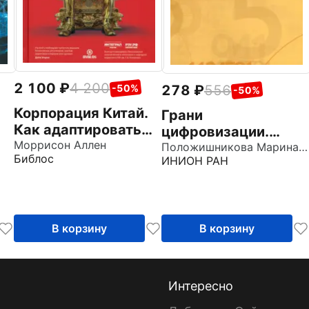
2 100
4 200
-50%
278
556
-50%
Корпорация Китай.
Грани
Как адаптировать
цифровизации.
конкурентную
Моррисон Аллен
к
Направления,
Положишникова Марина Александровна
Библос
ИНИОН РАН
стратегию вашей
ию
проблемы и
фирмы к
перспективы
современным
реалиям
В корзину
В корзину
Интересно