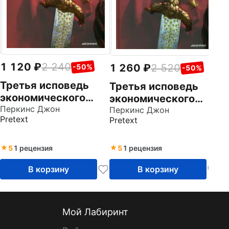
1 120
2 240
1 260
2 520
-50%
-50%
Третья исповедь
Третья исповедь
экономического
экономического
убийцы
Перкинс Джон
убийцы
Перкинс Джон
Pretext
Pretext
5
1 рецензия
5
1 рецензия
В корзину
В корзину
Мой Лабиринт