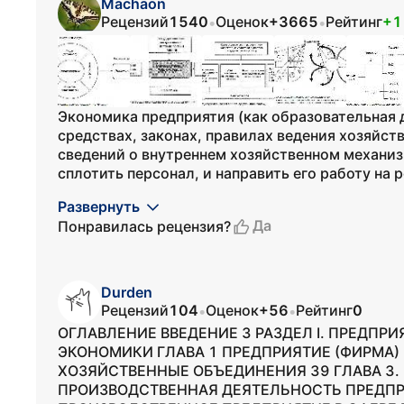
Machaon
Рецензий
1540
Оценок
+3665
Рейтинг
+1
•
•
Экономика предприятия (как образовательная д
средствах, законах, правилах ведения хозяйств
сведений о внутреннем хозяйственном механи
сплотить персонал, и направить его работу на 
Развернуть
Да
Понравилась рецензия?
Durden
Рецензий
104
Оценок
+56
Рейтинг
0
•
•
ОГЛАВЛЕНИЕ ВВЕДЕНИЕ 3 РАЗДЕЛ I. ПРЕДПРИ
ЭКОНОМИКИ ГЛАВА 1 ПРЕДПРИЯТИЕ (ФИРМА) 
ХОЗЯЙСТВЕННЫЕ ОБЪЕДИНЕНИЯ 39 ГЛАВА 3
ПРОИЗВОДСТВЕННАЯ ДЕЯТЕЛЬНОСТЬ ПРЕДПРИ