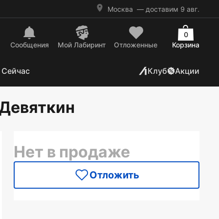
Москва
— доставим 9 авг.
0
Сообщения
Mой Лабиринт
Отложенные
Корзина
 Сейчас
Клуб
Акции
 Девяткин
Нет в продаже
Отложить