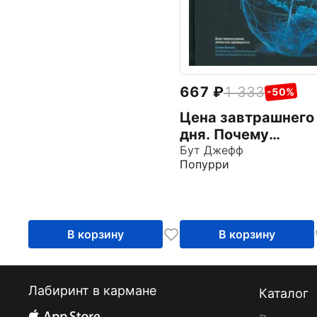
модели, методы и
алгоритмы
667
1 333
-50%
Цена завтрашнего
дня. Почему
дефляция — ключ 
Бут Джефф
Попурри
будущему изобил
и процветанию
В корзину
В корзину
Лабиринт в кармане
Каталог