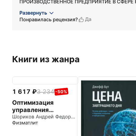
ПРОИЗВОДСТВЕННОЕ ПРЕДПРИЯТИЕ В СФЕРЕ 
Развернуть
Да
Понравилась рецензия?
Книги из жанра
1 617
3 234
-50%
Оптимизация
управления
производственными
Шориков Андрей Федорович
Физматлит
системами.
Динамические