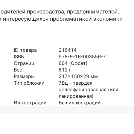
водителей производства, предпринимателей,
ех интересующихся проблематикой экономики
ID товара
216414
ISBN
978-5-16-003556-7
Страниц
604
(Офсет)
Вес
612
г
Размеры
217x150x29
мм
Тип обложки
7Бц - твердая,
целлофанированная (или
лакированная)
Иллюстрации
Без иллюстраций