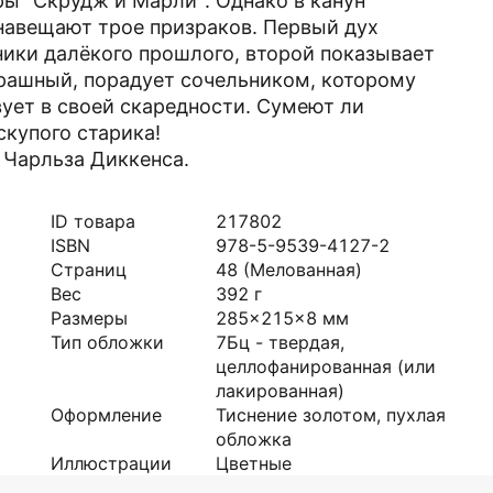
ы "Скрудж и Марли". Однако в канун
 навещают трое призраков. Первый дух
ики далёкого прошлого, второй показывает
рашный, порадует сочельником, которому
вует в своей скаредности. Сумеют ли
скупого старика!
 Чарльза Диккенса.
ID товара
217802
ISBN
978-5-9539-4127-2
Страниц
48
(Мелованная)
Вес
392
г
Размеры
285x215x8
мм
Тип обложки
7Бц - твердая,
целлофанированная (или
лакированная)
Оформление
Тиснение золотом, пухлая
обложка
Иллюстрации
Цветные