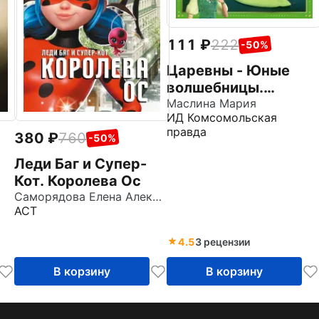
111
222
-50%
Царевны - Юные
волшебницы.
Спецвыпуск №3,
Маслина Мария
ИД Комсомольская
июль - сентябрь
правда
380
760
2021. История.
-50%
Лягушачий камень
Леди Баг и Супер-
Кот. Королева Ос
Саморядова Елена Александровна
АСТ
4.5
3 рецензии
В корзину
В корзину