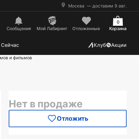
Москва
— доставим 9 авг.
0
Сообщения
Mой Лабиринт
Отложенные
Корзина
 Сейчас
Клуб
Акции
ьмов и фильмов
Нет в продаже
Отложить