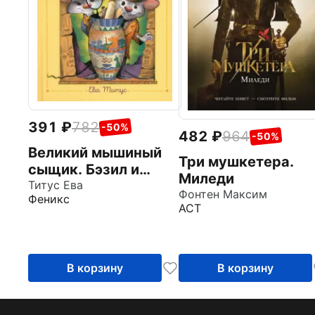
391
782
-50%
482
964
-50%
Великий мышиный
Три мушкетера.
сыщик. Бэзил и
Миледи
Кошачья пещера
Титус Ева
Фонтен Максим
Феникс
АСТ
В корзину
В корзину