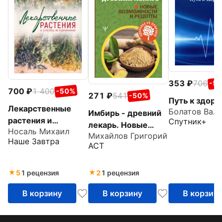
353
706
-5
700
1 400
-50%
271
541
-50%
Путь к здор
Лекарственные
Имбирь - древний
растения и
Спутник+
лекарь. Новые
Носаль Михаил
способы их
Михайлов Григорий
возможности и
Наше Завтра
применения в
АСТ
рецепты
народе
5
1 рецензия
2
1 рецензия
В корзину
В корзину
В корзин