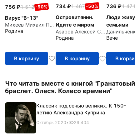
734
1 467
736
1 471
-50%
-
756
1 512
-50%
Островитянин.
Люди живут
Вирус "В-13"
Идите с миром
семьями
Михеев Михаил Петрович
Родина
Азаров Алексей Сергеевич
Родина
Вече
В корзину
В корзину
В корзин
Что читать вместе с книгой "Гранатовый
браслет. Олеся. Колесо времени"
Классик под сенью великих. К 150-
летию Александра Куприна
Октябрь 2020
•
29 404