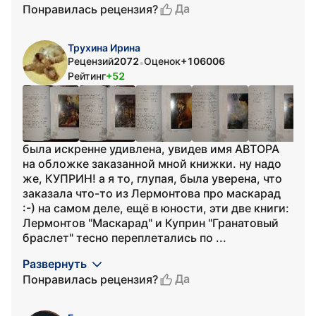
Да
Понравилась рецензия?
Трухина Ирина
Рецензий
2072
Оценок
+106006
•
Рейтинг
+52
была искренне удивлена, увидев имя АВТОРА
на обложке заказанной мной книжки. ну надо
же, КУПРИН! а я то, глупая, была уверена, что
заказала что-то из Лермонтова про маскарад
:-) на самом деле, ещё в юности, эти две книги:
Лермонтов "Маскарад" и Куприн "Гранатовый
браслет" тесно переплетались по ...
Развернуть
Да
Понравилась рецензия?