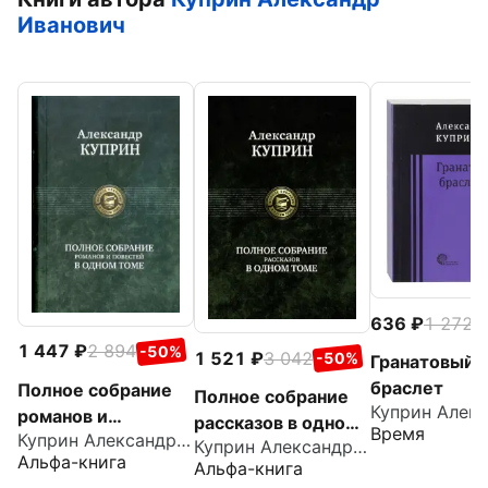
Иванович
636
1 272
-
1 447
2 894
-50%
1 521
3 042
-50%
Гранатовый
браслет
Полное собрание
Полное собрание
романов и
рассказов в одном
Время
Куприн Александр Иванович
повестей в одном
Куприн Александр Иванович
томе
Альфа-книга
томе
Альфа-книга