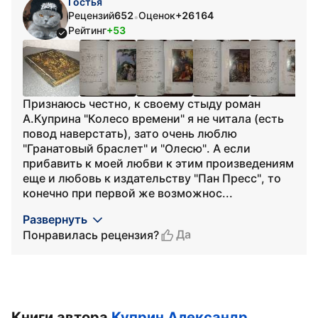
Гостья
Рецензий
652
Оценок
+26164
•
Рейтинг
+53
Признаюсь честно, к своему стыду роман
А.Куприна "Колесо времени" я не читала (есть
повод наверстать), зато очень люблю
"Гранатовый браслет" и "Олесю". А если
прибавить к моей любви к этим произведениям
еще и любовь к издательству "Пан Пресс", то
конечно при первой же возможнос...
Развернуть
Да
Понравилась рецензия?
Книги автора
Куприн Александр