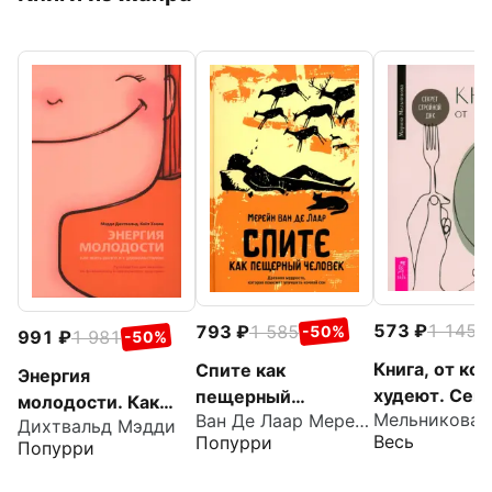
573
1 145
793
1 585
-
-50%
991
1 981
-50%
Книга, от ко
Спите как
Энергия
худеют. Сек
пещерный
молодости. Как
Ван Де Лаар Мерейн
стройной ДН
человек. Древняя
Дихтвальд Мэдди
жить долго и с
Весь
Попурри
Попурри
мудрость, которая
удовольствием.
поможет улучшить
Руководство для