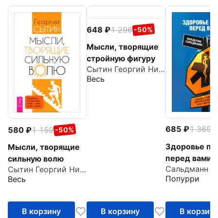
648
1 296
-50%
Мысли, творящие
стройную фигуру
Сытин Георгий Николаевич
Весь
685
1 369
580
1 159
-
-50%
Здоровье пр
Мысли, творящие
перед вами.
сильную волю
Сытин Георгий Николаевич
Древние тай
Попурри
Весь
которые изм
вашу жизнь
В корзину
В корзину
В корзин