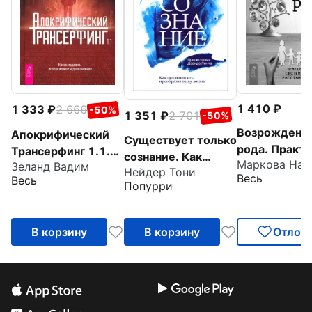
1 410
1 333
2 666
-50%
1 351
2 701
-50%
Возрождени
Апокрифический
Существует только
рода. Практи
Трансерфинг 1.1.
сознание. Как
системных
Зеланд Вадим
Новое издание
Нейдер Тони
осознанность
Весь
Весь
расстановок
Попурри
преобразит вашу
жизнь
В корзину
В корзину
Отлож