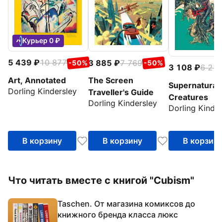
Курьер 0 ₽
5 439
10 877
3 885
7 769
-50%
-50%
3 108
6 21
Art, Annotated
The Screen
Supernatural
Dorling Kindersley
Traveller's Guide
Creatures
Dorling Kindersley
Dorling Kinde
В корзину
В корзину
В корзин
Что читать вместе с книгой "Cubism"
Taschen. От магазина комиксов до
книжного бренда класса люкс