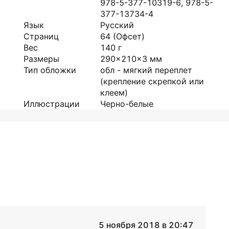
978-5-377-10319-6, 978-5-
377-13734-4
Язык
Русский
Страниц
64
(Офсет)
Вес
140
г
Размеры
290x210x3
мм
Тип обложки
обл - мягкий переплет
(крепление скрепкой или
клеем)
Иллюстрации
Черно-белые
5 ноября 2018 в 20:47