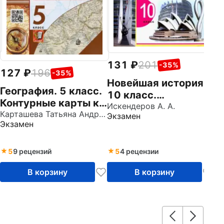
Ф
131
201
-35%
127
196
-35%
Новейшая история.
География. 5 класс.
10 класс.
Контурные карты к
Контурные карты к
Искендеров А. А.
учебнику Н.А.
Карташева Татьяна Андреевна
Экзамен
учебнику О.С.
Экзамен
Максимова, Т.П.
Сороко-Цюпы, А.О.
Герасимовой и др.
Сороко-Цюпы.
ФГОС
5
9 рецензий
5
4 рецензии
ФГОС
В корзину
В корзину