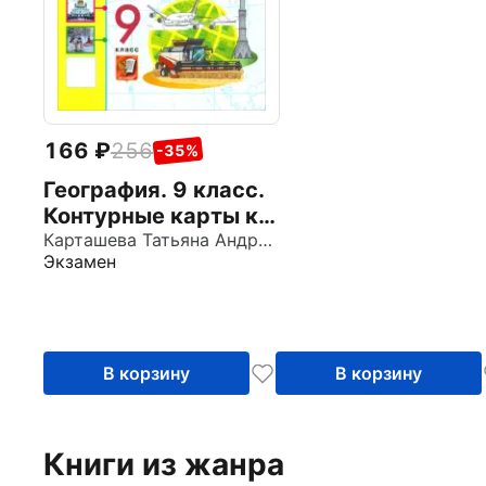
166
256
-35%
География. 9 класс.
Контурные карты к
учебнику А. И.
Карташева Татьяна Андреевна
Экзамен
Алексеева, В. В.
Николиной и др.
В корзину
В корзину
Книги из жанра