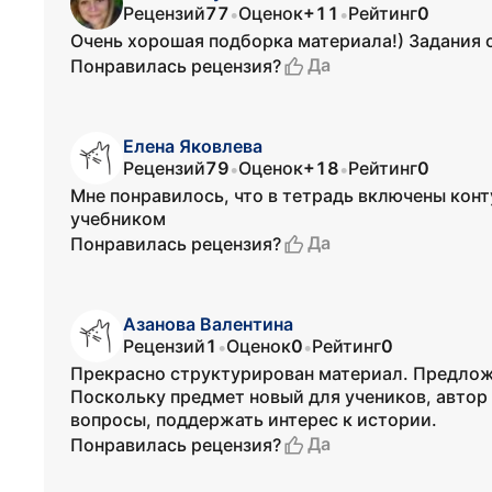
Рецензий
77
Оценок
+11
Рейтинг
0
•
•
Очень хорошая подборка материала!) Задания 
Да
Понравилась рецензия?
Елена Яковлева
Рецензий
79
Оценок
+18
Рейтинг
0
•
•
Мне понравилось, что в тетрадь включены конт
учебником
Да
Понравилась рецензия?
Азанова Валентина
Рецензий
1
Оценок
0
Рейтинг
0
•
•
Прекрасно структурирован материал. Предлож
Поскольку предмет новый для учеников, автор
вопросы, поддержать интерес к истории.
Да
Понравилась рецензия?