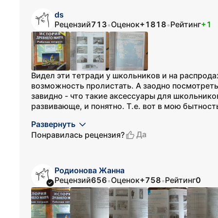
ds
Рецензий
713
Оценок
+1818
Рейтинг
+1
•
•
Видел эти тетради у школьников и на распродаж
возможность пролистать. А заодно посмотреть,
завидно - что такие аксессуары для школьников
развивающе, и понятно. Т.е. вот в мою бытнос
Развернуть
Да
Понравилась рецензия?
Родионова Жанна
Рецензий
656
Оценок
+758
Рейтинг
0
•
•