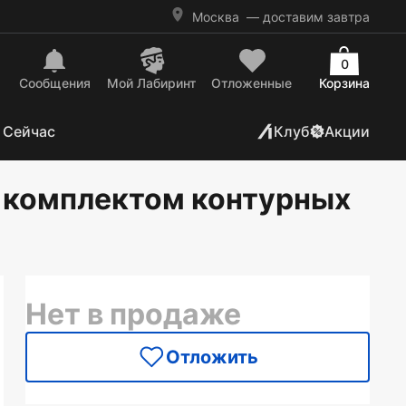
Москва
— доставим завтра
0
Сообщения
Mой Лабиринт
Отложенные
Корзина
 Сейчас
Клуб
Акции
с комплектом контурных
Нет в продаже
Отложить