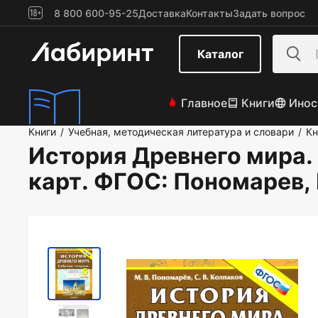
8 800 600-95-25
Доставка
Контакты
Задать вопрос
Каталог
Главное
Книги
Инос
Книги
Учебная, методическая литература и словари
Кн
/
/
История Древнего мира.
карт. ФГОС
: Пономарев,