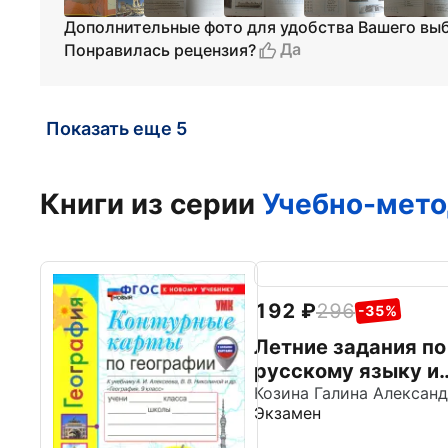
Дополнительные фото для удобства Вашего вы
Да
Понравилась рецензия?
Показать еще 5
Книги из серии
Учебно-мето
192
296
-35%
Летние задания по
русскому языку и
математике.
Экзамен
Рабочая тетрадь з
курс 1 класса