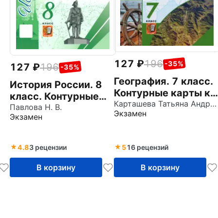
127
196
-35%
127
196
-35%
География. 7 класс.
История России. 8
Контурные карты к
класс. Контурные
учебнику
Карташева Татьяна Андреевна
карты к учебнику
Павлова Н. В.
Экзамен
Коринской,
Экзамен
под ред. А. В.
Душиной, Щенева.
Торкунова. ФГОС
ФГОС
4.8
3 рецензии
5
16 рецензий
В корзину
В корзину