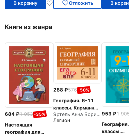
В корзину
Отложить
В корзин
Книги из жанра
288
576
-50%
География. 6-11
классы. Карманный
953
1 905
-
684
1 053
Эртель Анна Борисовна
-35%
справочник
Легион
География. 
Настоящая
классы.
география для