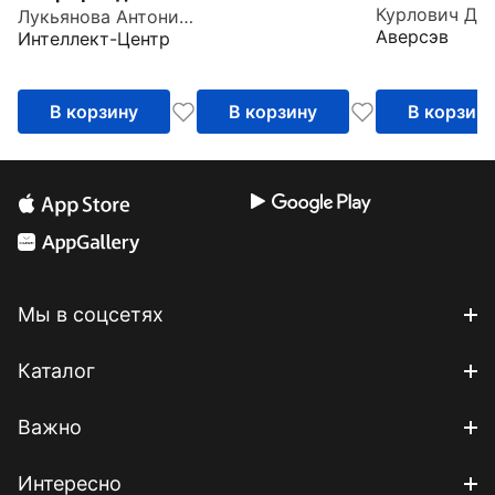
Лукьянова Антонина Владимировна
Олимпиады
мальчиков и
Аверсэв
Интеллект-Центр
девочек
В корзину
В корзину
В корзин
Мы в соцсетях
Каталог
Важно
Интересно