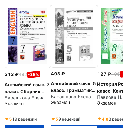
493
127
196
313
482
-3
-35%
Английский язык. 5
История Росс
Английский язык. 7
класс. Грамматика.
класс. Конту
класс. Сборник
Барашкова Елена Александровна
Сборник
Павлова Н. В.
Барашкова Елена Александровна
карты к учеб
упражнений к
Экзамен
Экзамен
Экзамен
упражнений к
под ред. А. В
учебнику О. В.
учебнику Ю. Е.
Торкунова. 
Афанасьевой, И. В.
Ваулиной. Часть 1.
Михеевой. Часть 2
5
19 рецензий
5
9 рецензий
4.8
3 реценз
ФГОС