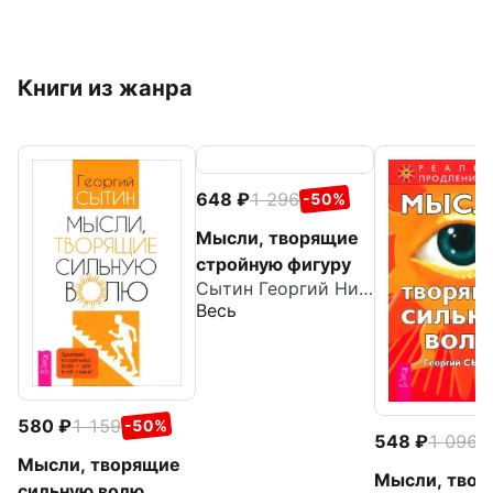
Книги из жанра
648
1 296
-50%
Мысли, творящие
стройную фигуру
Сытин Георгий Николаевич
Весь
580
1 159
-50%
548
1 096
-
Мысли, творящие
Мысли, тво
сильную волю