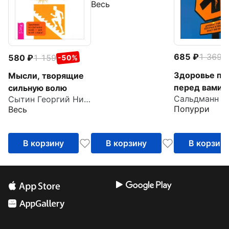
Весь
685
1 369
580
1 159
-
-50%
Здоровье пр
Мысли, творящие
перед вами.
сильную волю
Сытин Георгий Николаевич
Древние тай
Попурри
Весь
которые изм
вашу жизнь
В корзину
В корзину
В корзин