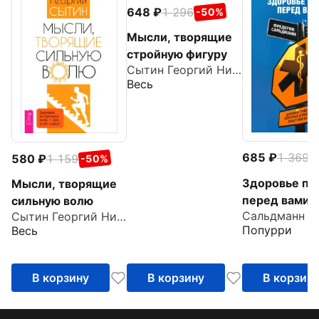
648
1 296
-50%
Мысли, творящие
стройную фигуру
Сытин Георгий Николаевич
Весь
685
1 369
580
1 159
-
-50%
Здоровье пр
Мысли, творящие
перед вами.
сильную волю
Сытин Георгий Николаевич
Древние тай
Попурри
Весь
которые изм
вашу жизнь
В корзину
В корзину
В корзин