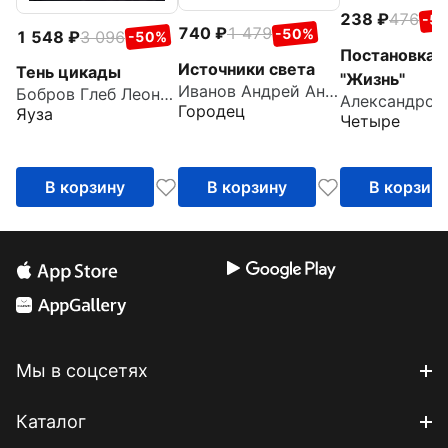
238
476
-5
740
1 479
-50%
1 548
3 096
-50%
Постановка
Источники света
Тень цикады
"Жизнь"
Иванов Андрей Анатольевич
Бобров Глеб Леонидович
Городец
Яуза
Четыре
В корзину
В корзину
В корзин
Мы в соцсетях
Каталог