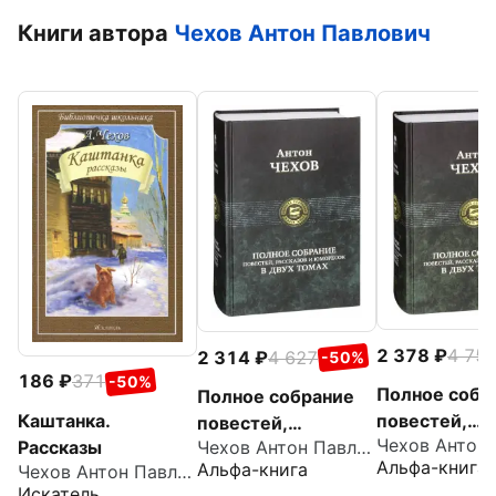
Книги автора
Чехов Антон Павлович
2 378
4 75
2 314
4 627
-50%
186
371
-50%
Полное собр
Полное собрание
Каштанка.
повестей,
повестей,
Рассказы
рассказов и
Чехов Антон Павлович
рассказов и
Альфа-книга
Альфа-книга
Чехов Антон Павлович
юморесок в 
юморесок в 2
Искатель