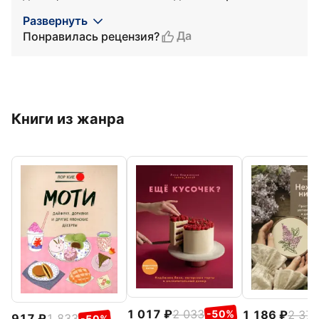
Развернуть
Да
Понравилась рецензия?
Книги из жанра
1 017
2 033
1 186
2 37
-50%
917
1 833
-50%