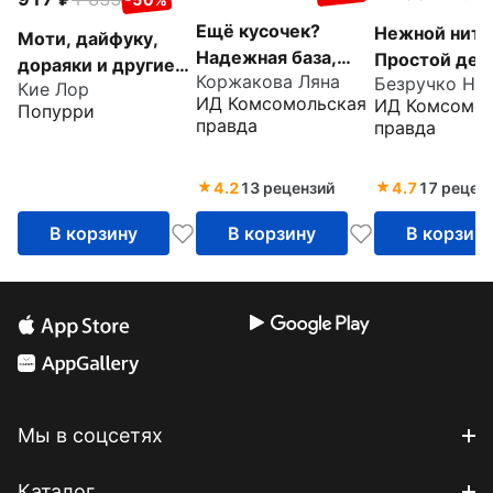
Ещё кусочек?
Нежной нить
Моти, дайфуку,
Надежная база,
Простой дек
дораяки и другие
Коржакова Ляна
Безручко Ни
авторские торты и
уютная выши
Кие Лор
японские десерты
ИД Комсомольская
ИД Комсомол
восхитительный
Попурри
домашняя вы
правда
правда
декор
4.2
13 рецензий
4.7
17 рецен
В корзину
В корзину
В корзин
Мы в соцсетях
Каталог