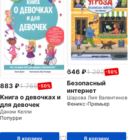
Л
П
и
Фе
646
1 292
-50%
Безопасный
883
1 765
-50%
интернет
Книга о девочках и
Шарова Лия Валентиновна
Феникс-Премьер
для девочек
Данэм Келли
Попурри
В корзину
В корзину