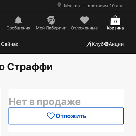
Москва
— доставим 10 авг.
0
Сообщения
Mой Лабиринт
Отложенные
Корзина
 Сейчас
Клуб
Акции
ио Страффи
Нет в продаже
Отложить