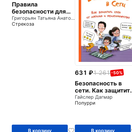
Правила
безопасности для
маленьких детей
Григорьян Татьяна Анатольевна
Стрекоза
631
1 261
-50%
Безопасность в
сети. Как защитит
себя от насилия и
Гайслер Дагмар
Попурри
мошенничества
В корзину
В корзину