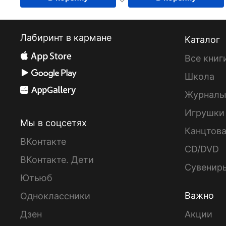
Лабиринт в кармане
Каталог
Все книг
Школа
Журнал
Игрушки
Мы в соцсетях
Канцтов
ВКонтакте
CD/DVD
ВКонтакте. Дети
Сувенир
Ютьюб
Важно
Одноклассники
Дзен
Акции