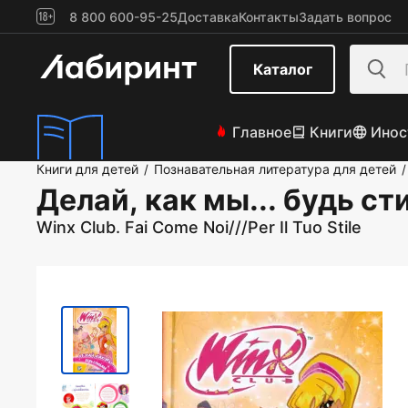
8 800 600-95-25
Доставка
Контакты
Задать вопрос
Каталог
Главное
Книги
Инос
Книги для детей
Познавательная литература для детей
/
/
Делай, как мы... будь с
Winx Club. Fai Come Noi///Per Il Tuo Stile