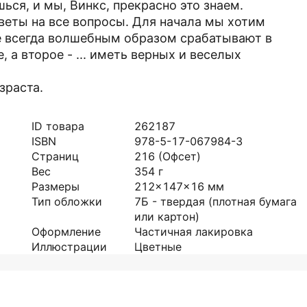
ься, и мы, Винкс, прекрасно это знаем.
веты на все вопросы. Для начала мы хотим
е всегда волшебным образом срабатывают в
, а второе - ... иметь верных и веселых
зраста.
ID товара
262187
ISBN
978-5-17-067984-3
Страниц
216
(Офсет)
Вес
354
г
Размеры
212x147x16
мм
Тип обложки
7Б - твердая (плотная бумага
или картон)
Оформление
Частичная лакировка
Иллюстрации
Цветные