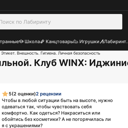
транные
Школа
Канцтовары
Игрушки
Лабиринт.
Этикет. Внешность. Гигиена. Личная безопасность
тильной. Клуб WINX
: Иджин
5
(2 оценки)
2 рецензии
Чтобы в любой ситуации быть на высоте, нужно
одеваться так, чтобы чувствовать себя
комфортно. Как одеться? Накраситься или
обойтись без косметики? А не погорячилась ли
я с украшениями?