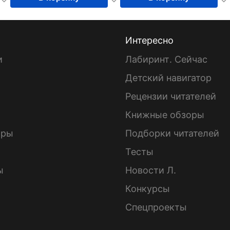
Интересно
и
Лабиринт. Сейчас
Детский навигатор
ы
Рецензии читателей
Книжные обзоры
ары
Подборки читателей
Тесты
ы
Новости Л.
Конкурсы
Спецпроекты