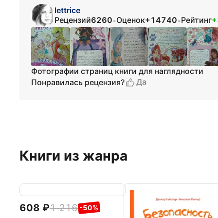
lettrice
Рецензий
6260
Оценок
+14740
Рейтинг
+
•
•
Фотографии страниц книги для наглядности
Да
Понравилась рецензия?
Книги из жанра
608
1 216
-50%