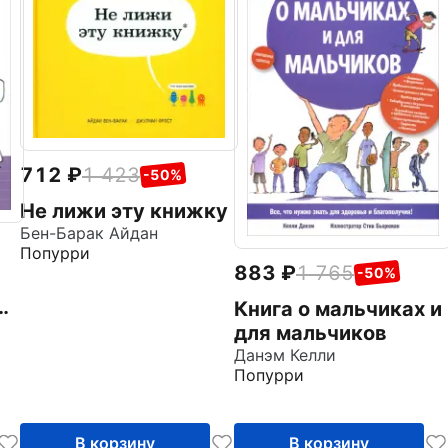
712
1 423
-50%
Не лижи эту книжку
Бен-Барак Айдан
Попурри
883
1 765
-50%
ь
Книга о мальчиках и
для мальчиков
Данэм Келли
Попурри
В корзину
В корзину