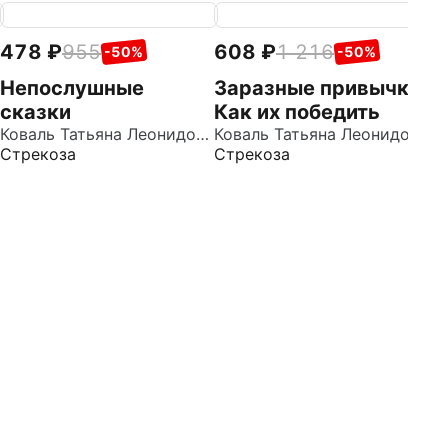
478
955
608
1 216
6
-50%
-50%
Непослушные
Заразные привычки.
С
сказки
Как их победить
м
Коваль Татьяна Леонидовна
Коваль Татьяна Леонидовна
т
Стрекоза
Стрекоза
Ст
г
к