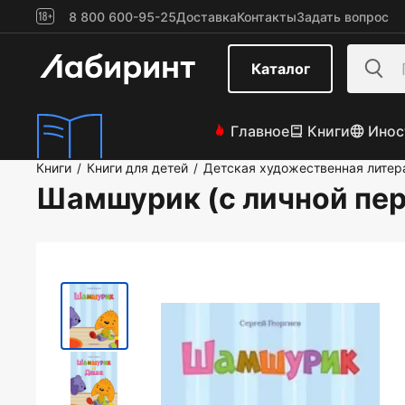
8 800 600-95-25
Доставка
Контакты
Задать вопрос
Каталог
Главное
Книги
Инос
Книги
Книги для детей
Детская художественная литер
/
/
Шамшурик (с личной пе