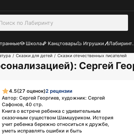
транные
Школа
Канцтовары
Игрушки
Лабиринт.
атура
Сказки для детей
Сказки отечественных писателей
/
/
рсонализацией)
: Сергей Ге
4.5
(27 оценок)
2 рецензии
Автор: Cергей Георгиев, художник: Сергей
Сафонов, 40 стр.
Книга о встрече ребенка с удивительным
сказочным существом Шамшуриком. История
учит ребенка бережно относиться к дружбе,
уметь исправлять ошибки и быть