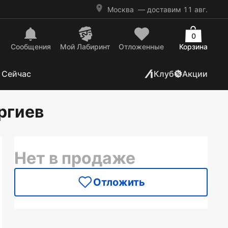
Москва
— доставим 11 авг.
0
Сообщения
Mой Лабиринт
Отложенные
Корзина
 Сейчас
Клуб
Акции
оргиев
Нет в продаже
Отложить