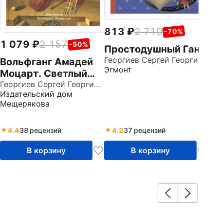
813
2 710
-70%
1 079
2 157
-50%
Простодушный Ганс
Георгиев Сергей Георгиевич
Вольфганг Амадей
Эгмонт
Моцарт. Светлый
ангел
Георгиев Сергей Георгиевич
Издательский дом
Мещерякова
4.4
38 рецензий
4.2
37 рецензий
В корзину
В корзину