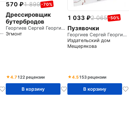
570
1 899
-70%
Дрессировщик
1 033
2 065
-50%
бутербродов
Пузявочки
Георгиев Сергей Георгиевич
оргиев Сергей Георгиевич
Эгмонт
Георгиев Сергей Георгиевич
Издательский дом
Мещерякова
4.7
122 рецензии
4.5
153 рецензии
В корзину
В корзину