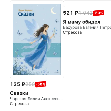
521
1 042
-50%
Я маму обидел
Стрекоза
125
250
-50%
Сказки
Чарская Лидия Алексеевна
Стрекоза