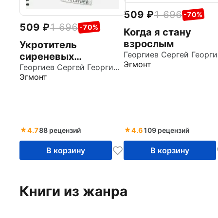
509
1 696
-70%
509
1 696
-70%
Когда я стану
взрослым
Укротитель
Ге
сиреневых
Эгмонт
бегемотов
Георгиев Сергей Георгиевич
Эгмонт
4.7
88 рецензий
4.6
109 рецензий
В корзину
В корзину
Книги из жанра