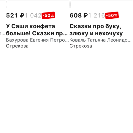
521
1 042
608
1 216
-50%
-50%
У Саши конфета
Сказки про буку,
Бахурова Евгения Петровна
больше! Сказки про
злюку и нехочуху
нежадных малышей
Бахурова Евгения Петровна
Коваль Татьяна Леонидовна
Стрекоза
Стрекоза