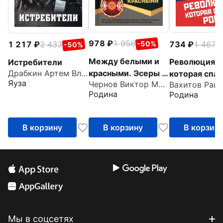
978
1 956
734
1 467
-50%
1 217
2 433
-
-50%
Между белыми и
Революция,
Истребители
красными. Эсеры в
Драбкин Артем Владимирович
которая спас
Яуза
Чернов Виктор Михайлович
революции
Россию
Родина
Родина
В корзину
В корзину
В корзин
Мы в соцсетях