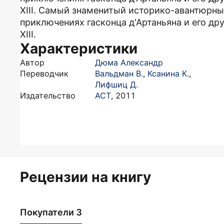
ХIII. Самый знаменитый историко-авантюрн
приключениях гасконца д'Артаньяна и его д
ХIII.
Характеристики
Автор
Дюма Александр
Переводчик
Вальдман В.
,
Ксанина К.
,
Лифшиц Д.
Издательство
АСТ
,
2011
Рецензии на книгу
Покупатели 3