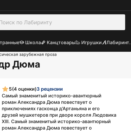
транные
Школа
Канцтовары
Игрушки
Лабиринт.
сическая зарубежная проза
ндр Дюма
5
(4 оценки)
3 рецензии
Самый знаменитый историко-авантюрный
роман Александра Дюма повествует о
приключениях гасконца д'Артаньяна и его
друзей мушкетеров при дворе короля Людовика
ХIII. Самый знаменитый историко-авантюрный
роман Александра Дюма повествует о