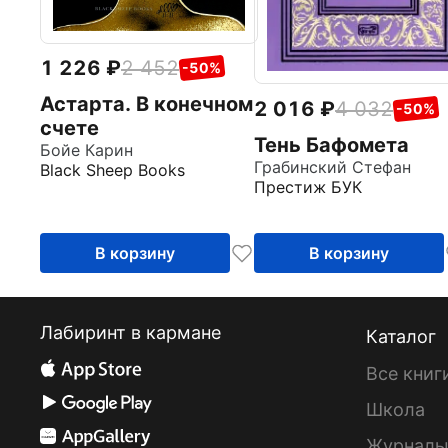
1 226
2 452
-50%
Астарта. В конечном
2 016
4 032
-50%
счете
Тень Бафомета
Бойе Карин
Грабинский Стефан
Black Sheep Books
Престиж БУК
В корзину
В корзину
Лабиринт в кармане
Каталог
Все книг
Школа
Журнал