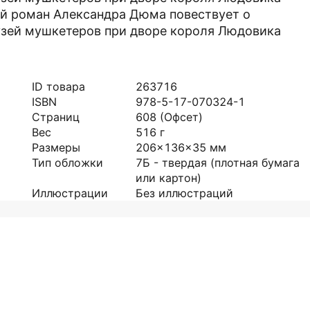
ый роман Александра Дюма повествует о
рузей мушкетеров при дворе короля Людовика
ID товара
263716
ISBN
978-5-17-070324-1
Страниц
608
(Офсет)
Вес
516
г
Размеры
206x136x35
мм
Тип обложки
7Б - твердая (плотная бумага
или картон)
Иллюстрации
Без иллюстраций