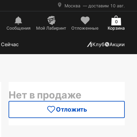
Москва
— доставим 10 авг.
0
Сообщения
Mой Лабиринт
Отложенные
Корзина
 Сейчас
Клуб
Акции
Нет в продаже
Отложить