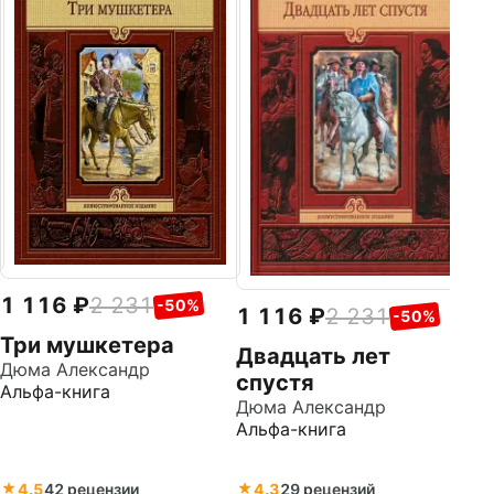
К
Дю
Ал
1 116
2 231
-50%
1 116
2 231
-50%
Три мушкетера
Двадцать лет
Дюма Александр
спустя
Альфа-книга
Дюма Александр
Альфа-книга
4.5
42 рецензии
4.3
29 рецензий