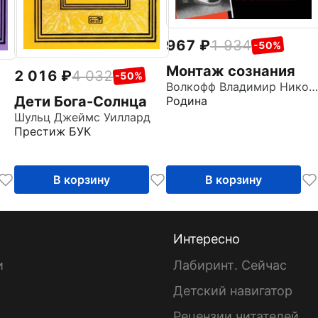
967
1 934
-50%
Монтаж сознания
2 016
4 032
-50%
Волкофф Владимир Николаевич
Дети Бога-Солнца
Родина
Шульц Джеймс Уиллард
Престиж БУК
В корзину
В корзину
Интересно
и
Лабиринт. Сейчас
Детский навигатор
ы
Рецензии читателей