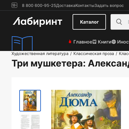
8 800 600-95-25
Доставка
Контакты
Задать вопрос
Каталог
Главное
Книги
Инос
Художественная литература
Классическая проза
Клас
/
/
Три мушкетера
: Алекса