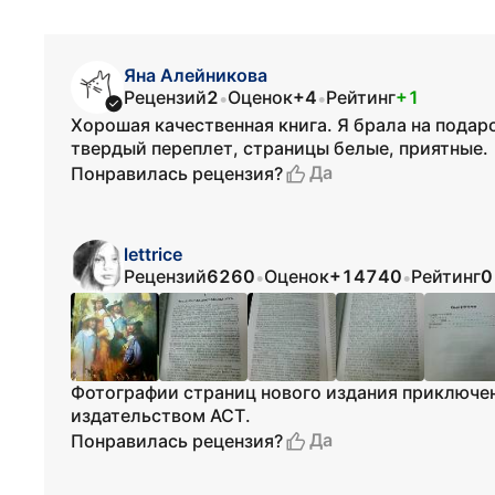
Яна Алейникова
Рецензий
2
Оценок
+4
Рейтинг
+1
•
•
Хорошая качественная книга. Я брала на подар
твердый переплет, страницы белые, приятные.
Да
Понравилась рецензия?
lettrice
Рецензий
6260
Оценок
+14740
Рейтинг
0
•
•
Фотографии страниц нового издания приключе
издательством АСТ.
Да
Понравилась рецензия?