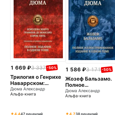
1 669
3 337
-50%
1 586
3 171
-50%
Трилогия о Генрихе
Жозеф Бальзамо.
Наваррском:
Полное
Королева Марго.
Дюма Александр
иллюстрированно
Дюма Александр
Альфа-книга
Графиня де
Альфа-книга
издание в одном
Монсоро. Сорок
томе
пять
4.4
47 рецензий
4.7
38 рецензий