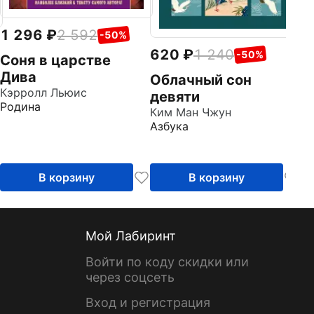
1 296
2 592
-50%
620
1 240
-50%
Соня в царстве
Дива
Облачный сон
Кэрролл Льюис
девяти
Родина
Ким Ман Чжун
Азбука
В корзину
В корзину
Мой Лабиринт
Войти по коду скидки или
через соцсеть
Вход и регистрация