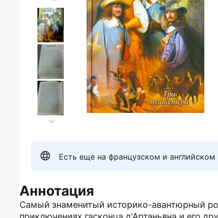
Есть еще на французском и английском
Аннотация
Самый знаменитый историко-авантюрный ро
приключениях гасконца д'Артаньяна и его д