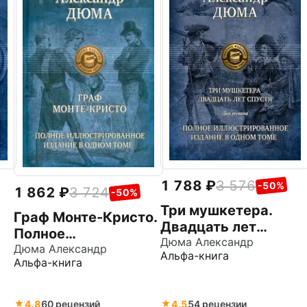
1 788
3 576
-50%
1 862
3 724
-50%
Три мушкетера.
Граф Монте-Кристо.
Двадцать лет
Полное
е
спустя
Дюма Александр
иллюстрированное
Дюма Александр
Альфа-книга
Альфа-книга
издание в одном
томе
4.8
60 рецензий
4.5
54 рецензии