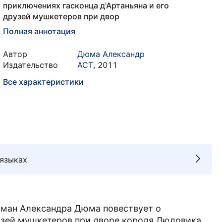
приключениях гасконца д'Артаньяна и его
друзей мушкетеров при двор
Полная аннотация
Автор
Дюма Александр
Издательство
АСТ
,
2011
Все характеристики
 языках
ман Александра Дюма повествует о
рузей мушкетеров при дворе короля Людовика