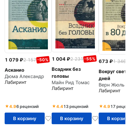
1 004
2 231
-55%
1 079
2 157
-50%
673
1 346
-
Всадник без
Асканио
Вокруг света
головы
Дюма Александр
дней
Лабиринт
Майн Рид Томас
Верн Жюль
Лабиринт
Лабиринт
4.9
6 рецензий
4.4
13 рецензий
4.9
17 рецен
В корзину
В корзину
В корзин