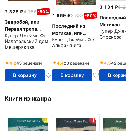
3 134
6 26
2 378
4 756
-50%
1 669
3 337
-50%
Последний и
Зверобой, или
Могикан
Последний из
Первая тропа
могикан, или
Купер Джеймс Фенимор
войны
Стрекоза
Купер Джеймс Фенимор
Повествование о
Издательский дом
Альфа-книга
1757 годе
Мещерякова
4.2
43 рецензии
4.4
23 рецензии
4.5
42 рецен
В корзину
В корзину
В корзин
Книги из жанра