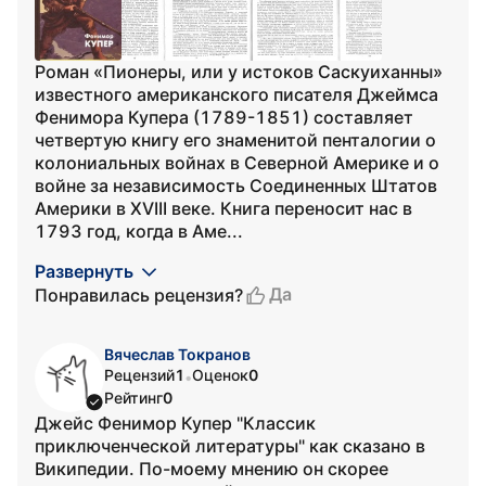
Роман «Пионеры, или у истоков Саскуиханны»
известного американского писателя Джеймса
Фенимора Купера (1789-1851) составляет
четвертую книгу его знаменитой пенталогии о
колониальных войнах в Северной Америке и о
войне за независимость Соединенных Штатов
Америки в XVIII веке. Книга переносит нас в
1793 год, когда в Аме...
Развернуть
Да
Понравилась рецензия?
Вячеслав Токранов
Рецензий
1
Оценок
0
•
Рейтинг
0
Джейс Фенимор Купер "Классик
приключенческой литературы" как сказано в
Википедии. По-моему мнению он скорее