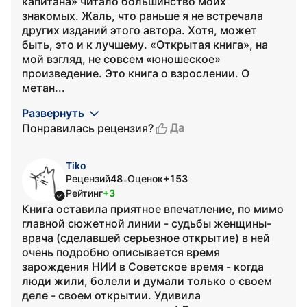
капитана» читало большинство моих
знакомых. Жаль, что раньше я не встречала
других изданий этого автора. Хотя, может
быть, это и к лучшему. «Открытая книга», на
мой взгляд, не совсем «юношеское»
произведение. Это книга о взрослении. О
метан...
Развернуть
Да
Понравилась рецензия?
Tiko
Рецензий
48
Оценок
+153
•
Рейтинг
+3
Книга оставила приятное впечатление, по мимо
главной сюжетной линии - судьбы женщины-
врача (сделавшей серьезное открытие) в ней
очень подробно описывается время
зарождения НИИ в Советское время - когда
люди жили, болели и думали только о своем
деле - своем открытии. Удивила