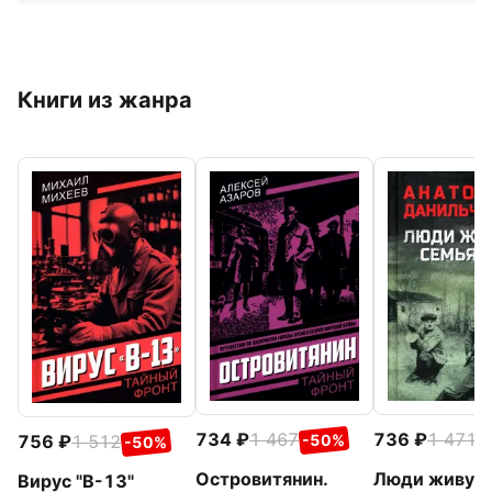
Книги из жанра
734
1 467
736
1 471
-50%
-
756
1 512
-50%
Островитянин.
Люди живут
Вирус "В-13"