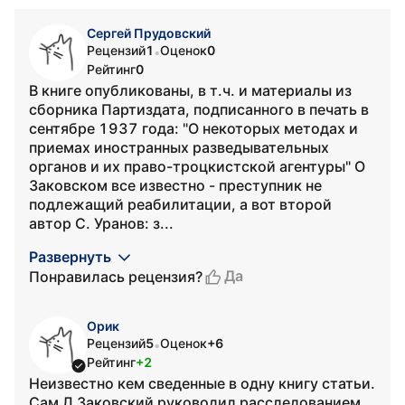
Сергей Прудовский
Рецензий
1
Оценок
0
•
Рейтинг
0
В книге опубликованы, в т.ч. и материалы из
сборника Партиздата, подписанного в печать в
сентябре 1937 года: "О некоторых методах и
приемах иностранных разведывательных
органов и их право-троцкистской агентуры" О
Заковском все известно - преступник не
подлежащий реабилитации, а вот второй
автор С. Уранов: з...
Развернуть
Да
Понравилась рецензия?
Орик
Рецензий
5
Оценок
+6
•
Рейтинг
+2
Неизвестно кем сведенные в одну книгу статьи.
Сам Л Заковский руководил расследованием