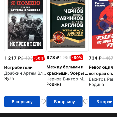
978
1 956
734
1 467
-50%
1 217
2 433
-
-50%
Между белыми и
Революция,
Истребители
красными. Эсеры в
Драбкин Артем Владимирович
которая спас
Яуза
Чернов Виктор Михайлович
революции
Россию
Родина
Родина
В корзину
В корзину
В корзин