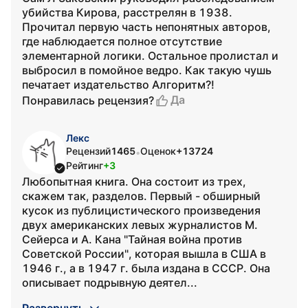
убийства Кирова, расстрелян в 1938.
Прочитал первую часть непонятных авторов,
где наблюдается полное отсутствие
элементарной логики. Остальное пролистал и
выбросил в помойное ведро. Как такую чушь
печатает издательство Алгоритм?!
Да
Понравилась рецензия?
Лекс
Рецензий
1465
Оценок
+13724
•
Рейтинг
+3
Любопытная книга. Она состоит из трех,
скажем так, разделов. Первый - обширный
кусок из публицистического произведения
двух американских левых журналистов М.
Сейерса и А. Кана "Тайная война против
Советской России", которая вышла в США в
1946 г., а в 1947 г. была издана в СССР. Она
описывает подрывную деятел...