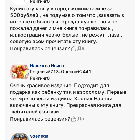
Рейтинг
0
Купил эту книгу в городском магазине за
500рублей , не подумав о том что ,заказать в
интернете было бы гораздо лучше , но я не
пожалел денег и мне книга понравилась ,
иллюстрации черно-белые , не режут глаза ,
советую всем прочитать эту книгу.
Да
Понравилась рецензия?
Надежда Ивина
Рецензий
713
Оценок
+2441
•
Рейтинг
0
Очень красивое издание. Подходит для
подарка как ребенку так и взрослому. Первые
четыре повести из цикла Хроник Нарнии
включены в эту книгу. Прекрасная книга для
любителей фэнтази.
Да
Понравилась рецензия?
voenega