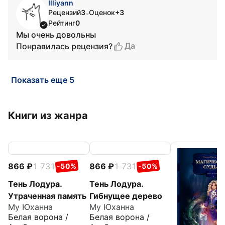
Illiyann
Рецензий
3
Оценок
+3
•
Рейтинг
0
Мы очень довольны
Да
Понравилась рецензия?
Показать еще 5
Книги из жанра
866
1 731
866
1 731
-50%
-50%
Тень Лодура.
Тень Лодура.
Утраченная память
Гибнущее дерево
Му Юханна
Му Юханна
Белая ворона /
Белая ворона /