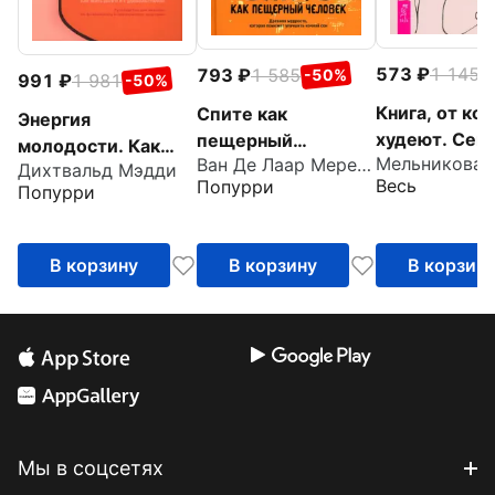
573
1 145
793
1 585
-
-50%
991
1 981
-50%
Книга, от ко
Спите как
Энергия
худеют. Сек
пещерный
молодости. Как
Ван Де Лаар Мерейн
стройной ДН
человек. Древняя
Дихтвальд Мэдди
жить долго и с
Весь
Попурри
Попурри
мудрость, которая
удовольствием.
поможет улучшить
Руководство для
ночной сон
женщин
В корзину
В корзину
В корзин
Мы в соцсетях