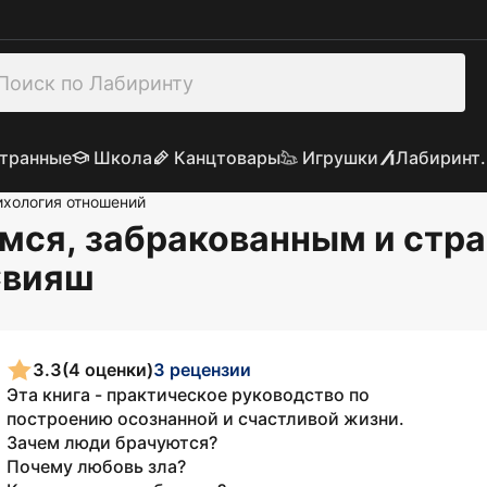
транные
Школа
Канцтовары
Игрушки
Лабиринт.
ихология отношений
мся, забракованным и ст
Свияш
3.3
(4 оценки)
3 рецензии
Эта книга - практическое руководство по
построению осознанной и счастливой жизни.
Зачем люди брачуются?
Почему любовь зла?