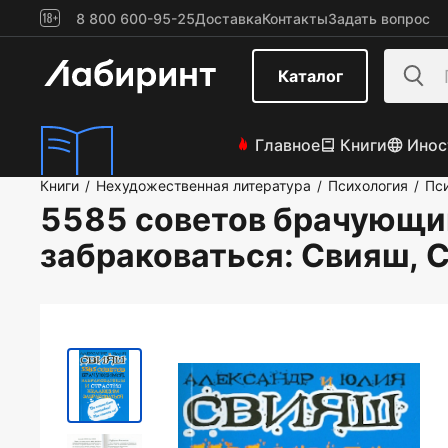
8 800 600-95-25
Доставка
Контакты
Задать вопрос
Каталог
Главное
Книги
Инос
Книги
Нехудожественная литература
Психология
Пс
/
/
/
5585 советов брачующи
забраковаться
: Свияш, 