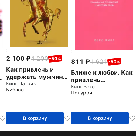
2 100
4 200
-50%
811
1 621
-50%
Как привлечь и
й
Ближе к любви. Как
удержать мужчину
о
привлечь
своей мечты.
Кинг Патрик
правильные
Кинг Векс
Библос
Мужской взгляд на
Попурри
отношения и
женские стратегии
укрепить связь
знакомств
В корзину
В корзину