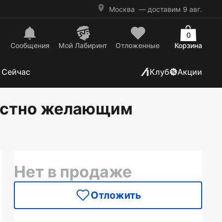
Москва
— доставим 9 авг.
0
Сообщения
Mой Лабиринт
Отложенные
Корзина
 Сейчас
Клуб
Акции
растно желающим
Нет в продаже
Отложить