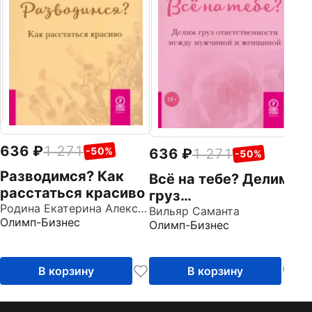
н
Ве
в
о
636
1 271
-50%
636
1 271
-50%
Разводимся? Как
Всё на тебе? Делим
расстаться красиво
груз
Родина Екатерина Алексеевна
ответственности
Вильяр Саманта
Олимп-Бизнес
Олимп-Бизнес
между мужчиной и
женщиной
В корзину
В корзину