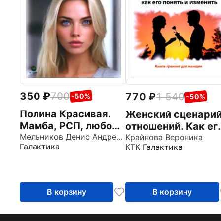
350
700
770
1 540
-50%
-50%
Полина Красивая.
Женский сценари
Мамба, РСП, любовь
отношений. Как ег
без секса, или
Мельников Денис Андреевич
понять и изменить.
Крайнова Вероника
Галактика
КТК Галактика
Убийца мужчин
Книга-тренинг для
женщин
В корзину
В корзину