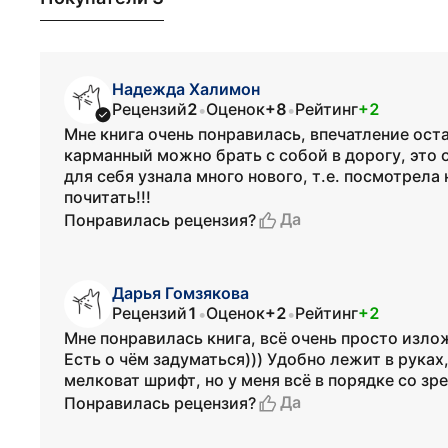
Надежда Халимон
Рецензий
2
Оценок
+8
Рейтинг
+2
•
•
Мне книга очень понравилась, впечатление ост
карманный можно брать с собой в дорогу, это о
для себя узнала много нового, т.е. посмотрела
почитать!!!
Да
Понравилась рецензия?
Дарья Гомзякова
Рецензий
1
Оценок
+2
Рейтинг
+2
•
•
Мне понравилась книга, всё очень просто изло
Есть о чём задуматься))) Удобно лежит в рука
мелковат шрифт, но у меня всё в порядке со зре
Да
Понравилась рецензия?