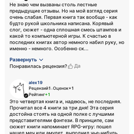
Не знаю чем вызваны столь лестные
предыдущие отзывы. Но на мой взгляд серия
очень слабая. Первая книга так вообще - как
будто рукой школьника написана. Корявый
слог, сюжет - одна сплошная смесь штампов и
какой то компьютерной игры. К счастью в
последних книгах автор немного набил руку, но
именно - немного. Особенно ск...
Развернуть
Да
Понравилась рецензия?
alex19
Рецензий
1
Оценок
+1
•
Рейтинг
+1
Это четвертая книга и, надеюсь, не последняя.
Прочитал все 4 книги за три дня! Эта серия
достойна стоять на одной полке с лучшими
представителями фэнтези. В принципе, сам
сюжет книги напоминает RPG-игру: пошел
нашел меч или амулет, выполнил чье-нибудь