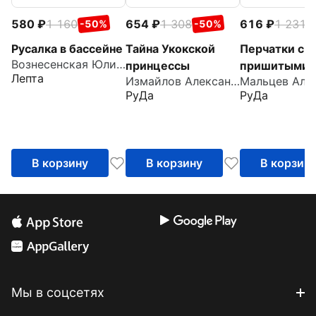
580
1 160
654
1 308
616
1 231
-50%
-50%
-
Русалка в бассейне
Тайна Укокской
Перчатки с
Вознесенская Юлия Николаевна
принцессы
пришитыми
Лепта
Измайлов Александр
пальцами
РуДа
РуДа
В корзину
В корзину
В корзин
Мы в соцсетях