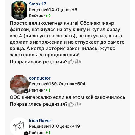
Smok17
Рецензий
14
Оценок
+6
•
Рейтинг
+2
Просто великолепная книга! Обожаю жанр
фэнтези, наткнулся на эту книгу и купил сразу
все 4 (рискнул так сказать), не потужил, книга
держит в напряжении и не отпускает до самого
конца. А когда история закончилась, жутко
захотелось её продолжения!
Да
Понравилась рецензия?
conductor
Рецензий
189
Оценок
+504
•
Рейтинг
+1
ООО книге жалко если на этом всё закончилось
Да
Понравилась рецензия?
Irish Rover
Рецензий
10
Оценок
+19
•
Рейтинг
+1