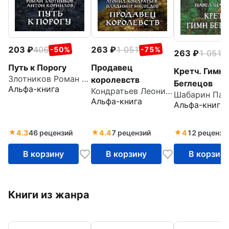
203
406
263
1 051
-50%
-75%
263
1 051
-
Путь к Порогу
Продавец
Кретч. Гимн
Злотников Роман Валерьевич
королевств
Беглецов
Альфа-книга
Кондратьев Леонид Владимирович
Альфа-книга
Альфа-книга
4.3
46 рецензий
4.4
7 рецензий
4
12 рецензи
В корзину
В корзину
В корзин
Книги из жанра