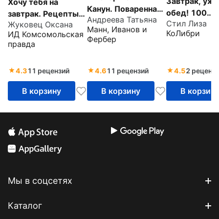
Завтрак, ужин
Хочу тебя на
Канун. Поваренная
обед! 100
завтрак. Рецепты
Андреева Татьяна
книга для
Стил Лиза
Жуковец Оксана
кулинарных
красивых и
Манн, Иванов и
Хэллоуина
КоЛибри
ИД Комсомольская
шедевров,
здоровых
Фербер
правда
рецептов,
завтраков на
маленьких
каждый день
4.3
11 рецензий
4.6
11 рецензий
4.5
2 реценз
хитростей и
вариаций
В корзину
В корзину
В корзин
Мы в соцсетях
Каталог