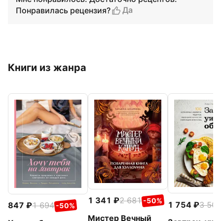
Да
Понравилась рецензия?
Книги из жанра
1 341
2 681
-50%
1 754
3 50
847
1 694
-50%
Мистер Вечный