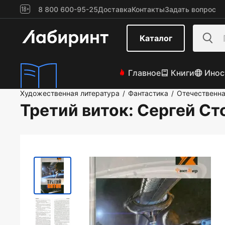
8 800 600-95-25
Доставка
Контакты
Задать вопрос
Каталог
Главное
Книги
Инос
Художественная литература
Фантастика
Отечественна
/
/
Третий виток
: Сергей Ст