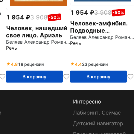
1 954
3 908
-50%
Обручев Владимир Афанасьевич
1 954
3 908
-50%
Человек-амфибия.
Человек, нашедший
Подводные
свое лицо. Ариэль
земледельцы
Беляев Александр Романович
Беляев Александр Романович
Речь
Речь
4.8
18 рецензий
4.4
23 рецензии
В корзину
В корзину
Интересно
и
Лабиринт. Сейчас
Детский навигатор