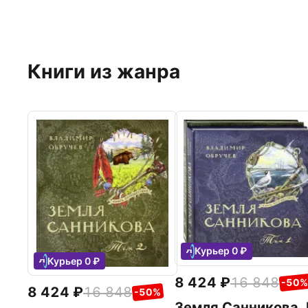
Книги из жанра
Курьер 0 ₽
Курьер 0 ₽
8 424
16 848
-50%
8 424
16 848
-50%
Земля Санникова. 