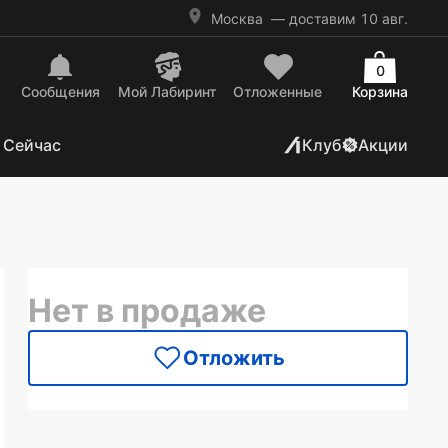
Москва
— доставим 10 авг.
0
Сообщения
Mой Лабиринт
Отложенные
Корзина
 Сейчас
Клуб
Акции
Нет в продаже
Отложить