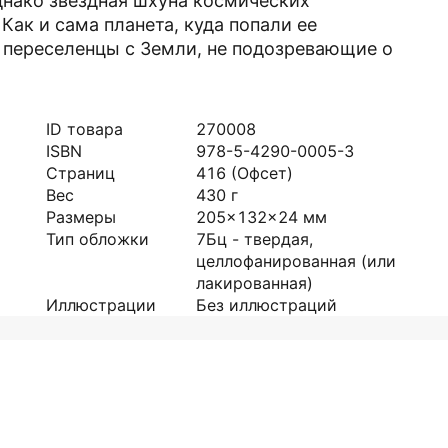
днако звездная шхуна космических
Как и сама планета, куда попали ее
я переселенцы с Земли, не подозревающие о
ID товара
270008
ISBN
978-5-4290-0005-3
Страниц
416
(Офсет)
Вес
430
г
Размеры
205x132x24
мм
Тип обложки
7Бц - твердая,
целлофанированная (или
лакированная)
Иллюстрации
Без иллюстраций