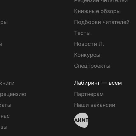
ы
Рецензии читателей
Книжные обзоры
ары
Подборки читателей
Тесты
ы
Новости Л.
Конкурсы
Спецпроекты
Лабиринт — всем
книги
 рецензию
Партнерам
каты
Наши вакансии
 нас
азы