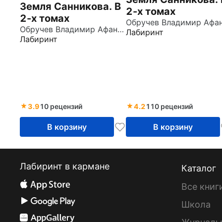
Земля Санникова. В
2-х томах
2-х томах
Обручев Владимир Афанасьевич
Лабиринт
Лабиринт
3.9
10 рецензий
4.2
110 рецензий
В корзину
В корзину
Лабиринт в кармане
Каталог
Все книг
Школа