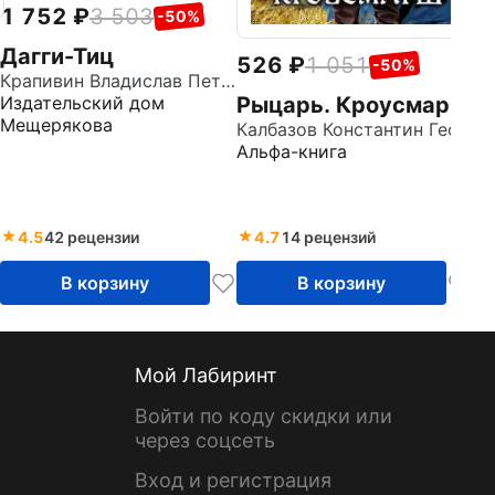
1 752
3 503
-50%
Дагги-Тиц
526
1 051
-50%
Крапивин Владислав Петрович
Рыцарь. Кроусмарш
Издательский дом
Мещерякова
Калбазов Константин Георгиевич
Альфа-книга
4.5
42 рецензии
4.7
14 рецензий
В корзину
В корзину
Мой Лабиринт
Войти по коду скидки или
через соцсеть
Вход и регистрация