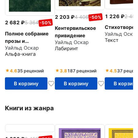
1 226
2 45
2 203
4 406
-50%
2 682
5 364
-50%
Стихотворен
Кентервильское
Полное собрание
Уайльд Оска
привидение
Текст
прозы и
Уайльд Оскар
Уайльд Оскар
драматургии в
Лабиринт
Альфа-книга
одном томе
4.6
35 рецензий
3.8
187 рецензий
4.5
37 рецен
В корзину
В корзину
В корзин
Книги из жанра