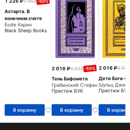
1 226
2 452
-50%
Астарта. В
конечном счете
Бойе Карин
Black Sheep Books
2 016
4 03
2 016
4 032
-50%
Дети Бога-С
Тень Бафомета
Грабинский Стефан
Престиж БУК
Престиж БУК
В корзину
В корзину
В корзин