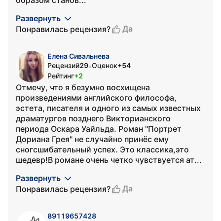
образом станов...
Развернуть
Да
Понравилась рецензия?
Елена Сивальнева
Рецензий
29
Оценок
+54
•
Рейтинг
+2
Отмечу, что я безумно восхищена
произведениями английского философа,
эстета, писателя и одного из самых известных
драматургов позднего Викторианского
периода Оскара Уайльда. Роман "Портрет
Дориана Грея" не случайно принёс ему
сногсшибательный успех. Это классика,это
шедевр!В романе очень четко чувствуется ат...
Развернуть
Да
Понравилась рецензия?
89119657428