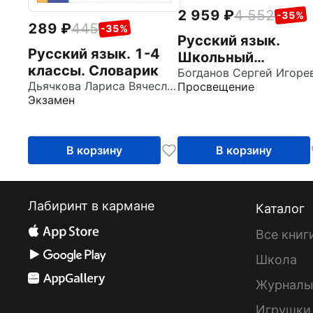
2 959
4 552
-35%
289
445
-35%
Русский язык.
Русский язык. 1-4
Школьный
классы. Словарик
лингвистический
Дьячкова Лариса Вячеславовна
Просвещение
словарь. Термины.
Экзамен
Понятия. Проектн
задания
В корзину
В корзину
Лабиринт в кармане
Каталог
Все книг
Школа
Журнал
Игрушки