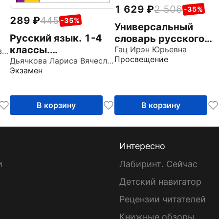
1 629
2 506
-35%
289
445
-35%
Универсальный
Русский язык. 1-4
словарь русского
классы.
языка для
Гац Ирэн Юрьевна
Богданов Сергей Игоревич
Просвещение
Орфографический
Дьячкова Лариса Вячеславовна
школьников. Более
Экзамен
словарик. ФГОС
5000 словарных
ые
статей
В корзину
В корзину
Интересно
и
Лабиринт. Сейчас
Детский навигатор
ы
Рецензии читателей
Книжные обзоры