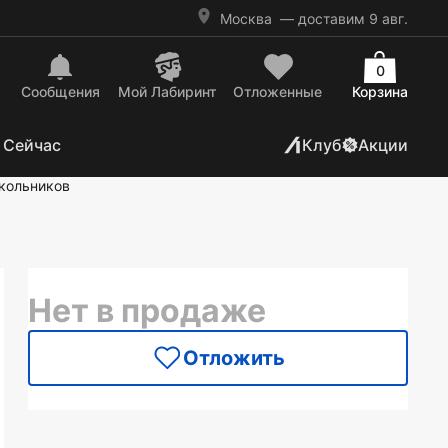
Москва
— доставим 9 авг.
0
Сообщения
Mой Лабиринт
Отложенные
Корзина
 Сейчас
Клуб
Акции
кольников
Нет в продаже
Отложить