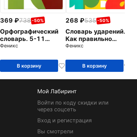
369
738
268
535
-50%
-50%
Орфографический
Словарь ударений.
словарь. 5-11
Как правильно
классы. ФГОС
Феникс
произносить слова.
Феникс
1-4 классы. ФГОС
В корзину
В корзину
Мой Лабиринт
Войти по коду скидки или
через соцсеть
Вход и регистрация
Вы смотрели