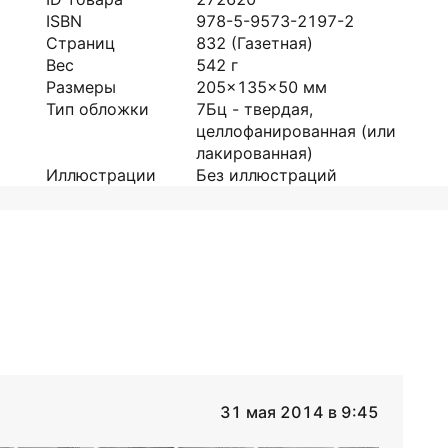
ISBN
978-5-9573-2197-2
Страниц
832
(Газетная)
Вес
542
г
Размеры
205x135x50
мм
Тип обложки
7Бц - твердая,
целлофанированная (или
лакированная)
Иллюстрации
Без иллюстраций
31 мая 2014 в 9:45