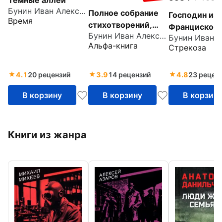
Бунин Иван Алексеевич
Полное собрание
Господин из 
Время
стихотворений,
Франциско
Бунин Иван Алексеевич
романов и
Альфа-книга
Стрекоза
повестей в одном
томе
4.1
20 рецензий
3.9
14 рецензий
4.8
23 рецен
В корзину
В корзину
В корзин
Книги из жанра