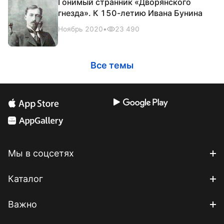
Гонимый странник «Дворянского
гнезда». К 150-летию Ивана Бунина
Ноябрь 2020
•
23 490
Все темы
Мы в соцсетях
Каталог
Важно