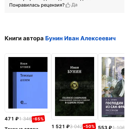
Да
Понравилась рецензия?
Книги автора
Бунин Иван Алексеевич
471
1 346
-65%
1 521
3 042
-50%
553
1 106
-
Темные аллеи