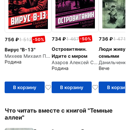
734
1 467
736
1 471
-50%
-
756
1 512
-50%
Островитянин.
Люди живут
Вирус "В-13"
Идите с миром
семьями
Михеев Михаил Петрович
Родина
Азаров Алексей Сергеевич
Родина
Вече
В корзину
В корзину
В корзин
Что читать вместе с книгой "Темные
аллеи"