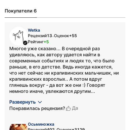
Покупатели 6
Wetka
Рецензий
13
Оценок
+55
•
Рейтинг
+5
Многое уже сказано... В очередной раз
удивляюсь, как автору удается найти в
современных событиях и людях то, что было
раньше, в его детстве. Ведь иногда кажется,
что нет сейчас ни крапивинских мальчишек, ни
крапивинских взрослых.. А потом вдруг
глянешь вокруг - да вот же они :) Говорят
немного иначе, увлекаются другим...
Развернуть
Да
Понравилась рецензия?
Осьминожка
Рецензий
402
Оценок
+3129