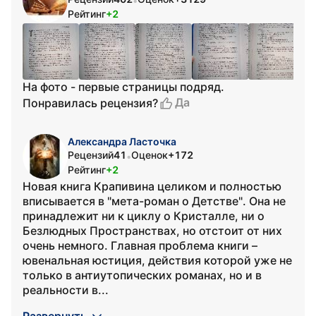
•
Рейтинг
+2
На фото - первые страницы подряд.
Да
Понравилась рецензия?
Александра Ласточка
Рецензий
41
Оценок
+172
•
Рейтинг
+2
Новая книга Крапивина целиком и полностью
вписывается в "мета-роман о Детстве". Она не
принадлежит ни к циклу о Кристалле, ни о
Безлюдных Пространствах, но отстоит от них
очень немного. Главная проблема книги –
ювенальная юстиция, действия которой уже не
только в антиутопических романах, но и в
реальности в...