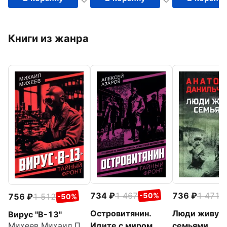
Книги из жанра
734
1 467
736
1 471
-50%
-
756
1 512
-50%
Островитянин.
Люди живут
Вирус "В-13"
Идите с миром
семьями
Михеев Михаил Петрович