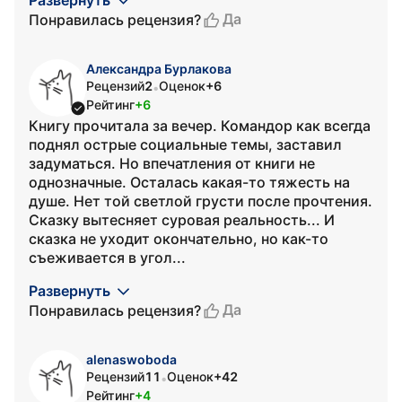
Развернуть
Да
Понравилась рецензия?
Александра Бурлакова
Рецензий
2
Оценок
+6
•
Рейтинг
+6
Книгу прочитала за вечер. Командор как всегда
поднял острые социальные темы, заставил
задуматься. Но впечатления от книги не
однозначные. Осталась какая-то тяжесть на
душе. Нет той светлой грусти после прочтения.
Сказку вытесняет суровая реальность... И
сказка не уходит окончательно, но как-то
съеживается в угол...
Развернуть
Да
Понравилась рецензия?
alenaswoboda
Рецензий
11
Оценок
+42
•
Рейтинг
+4