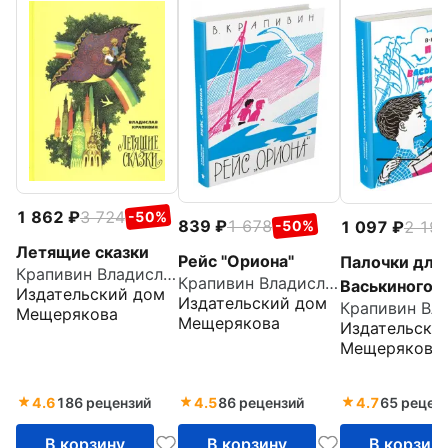
1 862
3 724
-50%
839
1 678
1 097
2 19
-50%
Летящие сказки
Рейс "Ориона"
Палочки для
Крапивин Владислав Петрович
Крапивин Владислав Петрович
Васькиного
Издательский дом
Издательский дом
барабана. По
Мещерякова
Мещерякова
Издательски
Рассказы
Мещерякова
4.6
186 рецензий
4.5
86 рецензий
4.7
65 рецен
В корзину
В корзину
В корзин