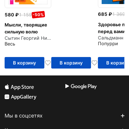
685
1 369
580
1 159
-
-50%
Здоровье пр
Мысли, творящие
перед вами.
сильную волю
Сытин Георгий Николаевич
Древние тай
Попурри
Весь
которые изм
вашу жизнь
В корзину
В корзину
В корзин
Мы в соцсетях