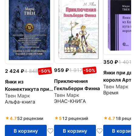
350
1 401
-
959
1 917
-50%
2 424
4 848
-50%
Янки при дв
короля Арту
Приключения
Янки из
Твен Марк
Гекльберри Финна
Коннектикута при
Время
Твен Марк
Твен Марк
дворе короля
ЭНАС-КНИГА
Альфа-книга
Артура. Принц и
нищий.
Приключения Тома
4.7
52 рецензии
5
12 рецензий
4.7
18 рецен
Сойера
В корзину
В корзину
В корзин