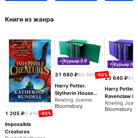
Книги из жанра
Курьер 0 ₽
Курьер 0 ₽
31 680
63 360
-50%
25 640
51 
Harry Potter.
Harry Potter.
Slytherin House
Ravenclaw H
Rowling Joanne
Editions Hardback
Rowling Joan
Editions Har
Bloomsbury
Box Set
Bloomsbury
Box Set
1 205
2 410
-50%
Impossible
Creatures