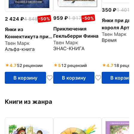
350
1 401
-
959
1 917
-50%
2 424
4 848
-50%
Янки при дв
короля Арту
Приключения
Янки из
Твен Марк
Гекльберри Финна
Коннектикута при
Время
Твен Марк
Твен Марк
дворе короля
ЭНАС-КНИГА
Альфа-книга
Артура. Принц и
нищий.
Приключения Тома
4.7
52 рецензии
5
12 рецензий
4.7
18 рецен
Сойера
В корзину
В корзину
В корзин
Книги из жанра