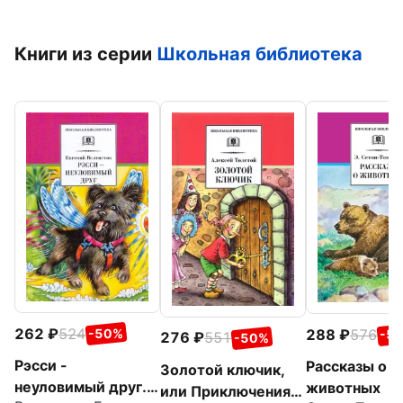
Книги из серии
Школьная библиотека
262
524
288
576
-50%
-5
276
551
-50%
Рэсси -
Рассказы о
Золотой ключик,
неуловимый друг.
животных
или Приключения