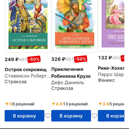
132
263
-5
326
651
249
497
-50%
-50%
Рике-Хохоло
Приключения
Остров сокровищ
Перро Шарль
Стивенсон Роберт Льюис
Робинзона Крузо
Феникс
Стрекоза
Дефо Даниель
Стрекоза
5
6 рецензий
4.8
13 рецензий
3.6
5 реценз
В корзину
В корзину
В корзин