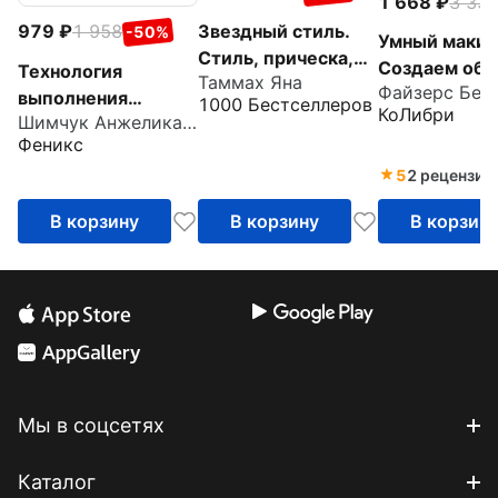
1 668
3 33
979
1 958
Звездный стиль.
-50%
Умный макия
Стиль, прическа,
Создаем обр
Технология
Таммах Яна
макияж как у
Файзерс Бер
ухаживаем з
выполнения
1000 Бестселлеров
голливудской
КоЛибри
кожей прави
Шимчук Анжелика Анатольевна
постижерных
звезды
Феникс
изделий из
5
2 рецензии
натуральных и
искусственных
В корзину
В корзину
В корзин
волос. ФГОС СПО
Мы в соцсетях
Каталог